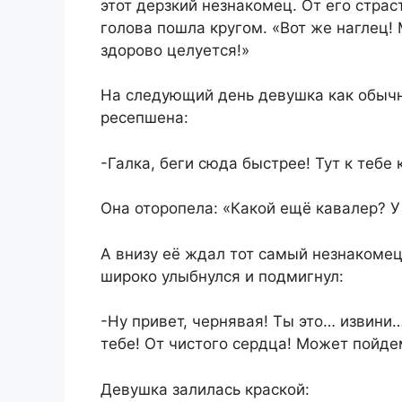
этот дерзкий незнакомец. От его страс
голова пошла кругом. «Вот же наглец!
здорово целуется!»
На следующий день девушка как обычно
ресепшена:
-Галка, беги сюда быстрее! Тут к тебе
Она оторопела: «Какой ещё кавалер? У
А внизу её ждал тот самый незнакомец
широко улыбнулся и подмигнул:
-Ну привет, чернявая! Ты это… извини…
тебе! От чистого сердца! Может пойде
Девушка залилась краской: