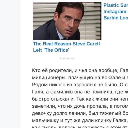
Кто её родители, и чья она вообще, Га
милиционеры, плачущую на вокзале и 
Рядом никого из взрослых не было. О с
Галя, а фамилию она не помнила, где ж
быстро отыскали. Так как жили они неп
заметили, что их дочь пропала, а потом
девочку долго лечили, был тяжелый бр
мальчишку и тут же дали кличку Галка,
как смоль, волосы и схожесть с этой п