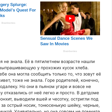
ля не знала. Её в пятилетнем возрасте нашли
выпрашивающую у прохожих кусок хлеба.
ебе она могла сообщить только то, что зовут её
ивет, тоже не знала. Горе родителей, конечно,
одалеку. Но они в пьяном угаре и вовсе не
у отказались от неё легко и просто. В детдоме
онхит, выводили вшей и чесотку, остригли под
 за острый носик, тонюсенькую шейку, черные,
тичкой. Удивительно, но она совсем не помнила