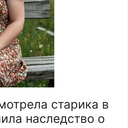
мотрела старика в
чила наследство о