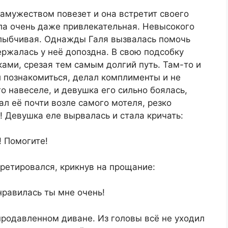
замужеством повезет и она встретит своего
ла очень даже привлекательная. Невысокого
 улыбчивая. Однажды Галя вызвалась помочь
ержалась у неё допоздна. В свою подсобку
ами, срезая тем самым долгий путь. Там-то и
л познакомиться, делал комплименты и не
о навеселе, и девушка его сильно боялась,
ал её почти возле самого мотеля, резко
! Девушка еле вырвалась и стала кричать:
! Помогите!
ретировался, крикнув на прощание:
нравилась ты мне очень!
продавленном диване. Из головы всё не уходил