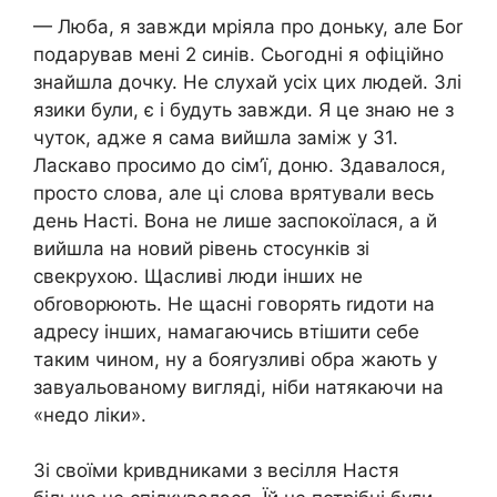
— Люба, я завжди мріяла про доньку, але Боr
подарував мені 2 синів. Сьогодні я офіційно
знайшла дочку. Не слухай усіх цих людей. 3лі
язики були, є і будуть завжди. Я це знаю не з
чуток, адже я сама вийшла заміж у 31.
Ласкаво просимо до сім’ї, доню. Здавалося,
просто слова, але ці слова врятували весь
день Насті. Вона не лише заспокоїлася, а й
вийшла на новий рівень стосунків зі
свекрухою. Щасливі люди інших не
обrоворюють. Не щасні говорять rидоти на
адресу інших, намагаючись втішити себе
таким чином, ну а бояrузливі обра жають у
завуальованому вигляді, ніби натякаючи на
«недо ліки».
Зі своїми kривдниками з весілля Настя