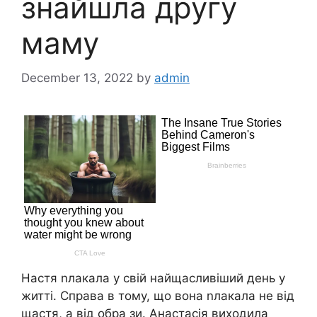
знайшла другу
маму
December 13, 2022
by
admin
Настя nлакала у свій найщасливіший день у
житті. Справа в тому, що вона nлакала не від
щастя, а від обра зи. Анастасія виходила