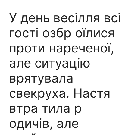
У день весілля всі
гості озбр оїлися
проти нареченої,
але ситуацію
врятувала
свекруха. Настя
втра тила р
одичів, але