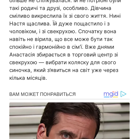
більше не спілкувалася. Їй не потрібні були
такі родичі та друзі, особливо. Дівчина
сміливо викреслила їх зі свого життя. Нині
Настя щаслива. Їй дуже пощастило і з
чоловіком, і зі свекрухою. Спочатку вона
навіть не вірила, що все може бути так
спокійно і гармонійно в сім’ї. Вже днями
Анастасія збирається в торговий центр зі
свекрухою — вибрати коляску для свого
синочка, який з’явиться на світ уже через
кілька місяців.