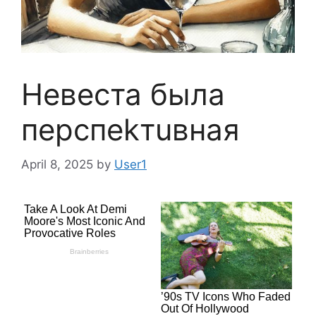
Heвecта была
пepcпekтuвная
April 8, 2025
by
User1