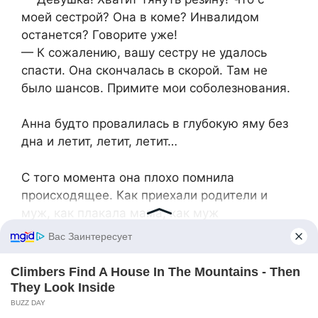
моей сестрой? Она в коме? Инвалидом
останется? Говорите уже!
— К сожалению, вашу сестру не удалось
спасти. Она скончалась в скорой. Там не
было шансов. Примите мои соболезнования.
Анна будто провалилась в глубокую яму без
дна и летит, летит, летит…
С того момента она плохо помнила
происходящее. Как приехали родители и
муж, как плакала мама, как муж
предупредил, что отвезет дочек к своим
родителям. Как кто-то подходил и предлагал
помощь с похоронами.
Оказалось, потерять сестру, едва обретя ее,