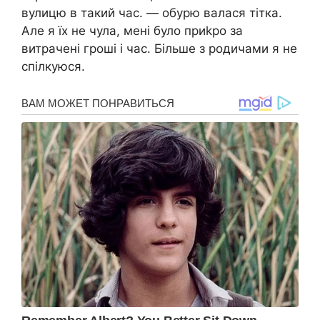
вулицю в такий час. — обурю валася тітка.
Але я їх не чула, мені було приkро за
витрачені гроші і час. Більше з родичами я не
спілкуюся.