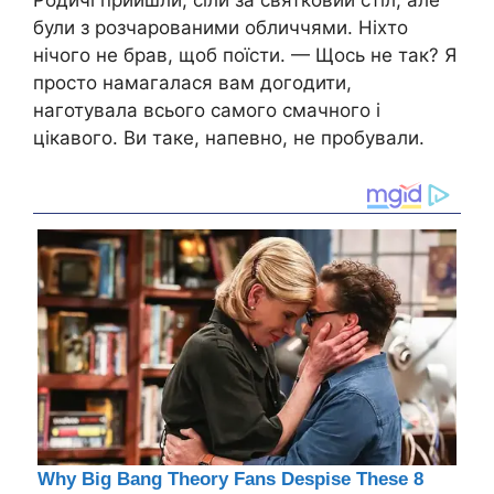
Родичі прийшли, сіли за святковий стіл, але
були з розчарованими обличчями. Ніхто
нічого не брав, щоб поїсти. — Щось не так? Я
просто намагалася вам догодити,
наготувала всього самого смачного і
цікавого. Ви таке, напевно, не пробували.