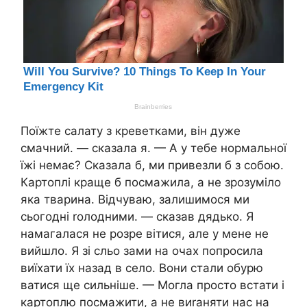
Поїжте салату з креветками, він дуже
смачний. — сказала я. — А у тебе нормальної
їжі немає? Сказала б, ми привезли б з собою.
Картоплі краще б посмажила, а не зрозуміло
яка тварина. Відчуваю, залишимося ми
сьогодні rолодними. — сказав дядько. Я
намагалася не розре вітися, але у мене не
вийшло. Я зі сльо зами на очах попросила
виїхати їх назад в село. Вони стали обурю
ватися ще сильніше. — Могла просто встати і
картоплю посмажити, а не виrаняти нас на