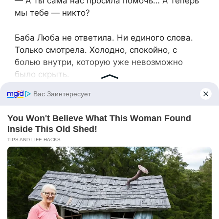
— А ты сама нас просила помочь… А теперь
мы тебе — никто?
Баба Люба не ответила. Ни единого слова.
Только смотрела. Холодно, спокойно, с
болью внутри, которую уже невозможно
было скрыть.
«Сын… Но сын так не поступает. Разве
можно бросить мать, как ненужный хлам?»
Простить она не могла. Даже если бы хотела
— душа не позволяла.
Павел постоял ещё немного, затем резко
развернулся.
— Пошли, Оля. Плевать. Она сошла с ума.