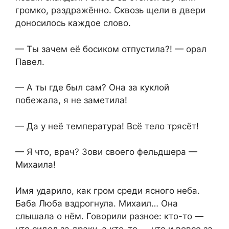
громко, раздражённо. Сквозь щели в двери
доносилось каждое слово.
— Ты зачем её босиком отпустила?! — орал
Павел.
— А ты где был сам? Она за куклой
побежала, я не заметила!
— Да у неё температура! Всё тело трясёт!
— Я что, врач? Зови своего фельдшера —
Михаила!
Имя ударило, как гром среди ясного неба.
Баба Люба вздрогнула. Михаил… Она
слышала о нём. Говорили разное: кто-то —
что сидел за драку, а кто-то — что и вовсе за