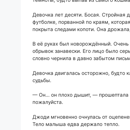
темноты, будто выпав из самого кошма
Девочка лет десяти. Босая. Стройная 
футболке, порванной по краям, котора
покрыта следами копоти. Она дрожала,
В её руках был новорождённый. Очень 
обрывок занавески. Его лицо было се
словно чернила в давно забытом письм
Девочка двигалась осторожно, будто 
судьбы.
— Он… он плохо дышит, — прошептала о
пожалуйста.
Джоди мгновенно очнулась от оцепенен
Тело малыша едва держало тепло.