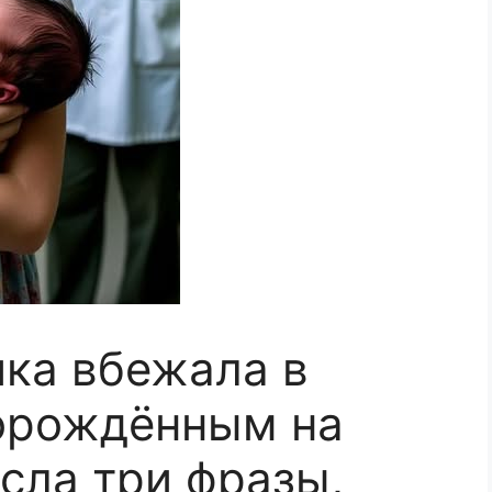
чка вбежала в
ворождённым на
сла три фразы,