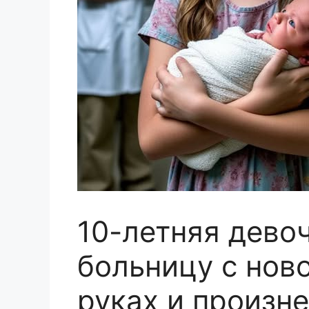
10-летняя дево
больницу с но
руках и произне