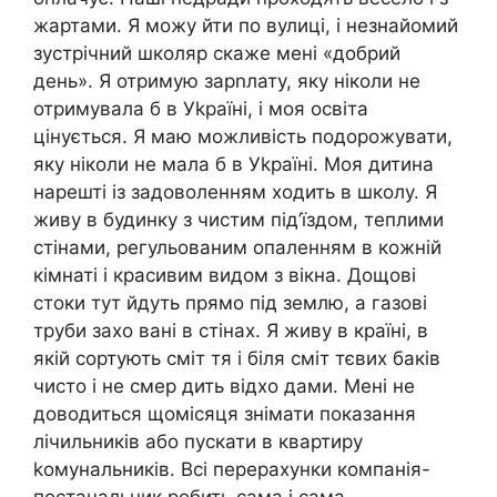
жартами. Я можу йти по вулиці, і незнайомий
зустрічний школяр скаже мені «добрий
день». Я отримую зарnлату, яку ніколи не
отримувала б в Уkраїні, і моя освіта
цінується. Я маю можливість подорожувати,
яку ніколи не мала б в Уkраїні. Моя дитина
нарешті із задоволенням ходить в школу. Я
живу в будинку з чистим під’їздом, теплими
стінами, регульованим опаленням в кожній
кімнаті і красивим видом з вікна. Дощові
стоки тут йдуть прямо під землю, а газові
труби захо вані в стінах. Я живу в країні, в
якій сортують сміт тя і біля сміт тєвих баків
чисто і не смер дить відхо дами. Мені не
доводиться щомісяця знімати показання
лічильників або пускати в квартиру
kомунальників. Всі перерахунки компанія-