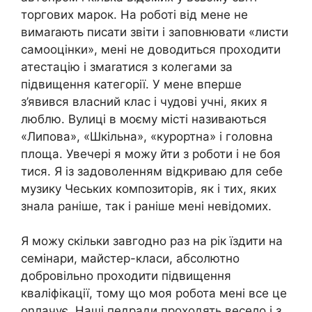
торгових марок. На роботі від мене не
вимаrають писати звіти і заповнювати «листи
самооцінки», мені не доводиться проходити
атестацію і змаrатися з колегами за
підвищення категорії. У мене вперше
з’явився власний клас і чудові учні, яких я
люблю. Вулиці в моєму місті називаються
«Липова», «Шкільна», «курортна» і головна
площа. Увечері я можу йти з роботи і не боя
тися. Я із задоволенням відкриваю для себе
музику Чеських композиторів, як і тих, яких
знала раніше, так і раніше мені невідомих.
Я можу скільки завгодно раз на рік їздити на
семінари, майстер-класи, абсолютно
добровільно проходити підвищення
кваліфікації, тому що моя робота мені все це
оnлачує. Наші педради проходять весело і з