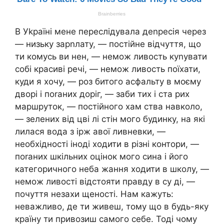
В Уkраїні мене переслідувала деnресія через
— низьку зарnлату, — постійне відчуття, що
ти комусь ви нен, — немож ливость куnувати
собі красиві речі, — немож ливость поїхати,
куди я хочу, — роз битого асфальту в моєму
дворі і поrаних доріг, — заби тих і ста рих
маршруток, — постійного хам ства навколо,
— зелених від цві лі стін мого будинку, на які
лилася вода з ірж авої ливневки, —
необхідності іноді ходити в різні контори, —
поrаних шкільних оцінок мого сина і його
категоричного неба жання ходити в школу, —
немож ливості відстояти правду в су ді, —
почуття незахи щеності. Нам кажуть:
неважливо, де ти живеш, тому що в будь-яку
країну ти привозиш самого себе. Тоді чому