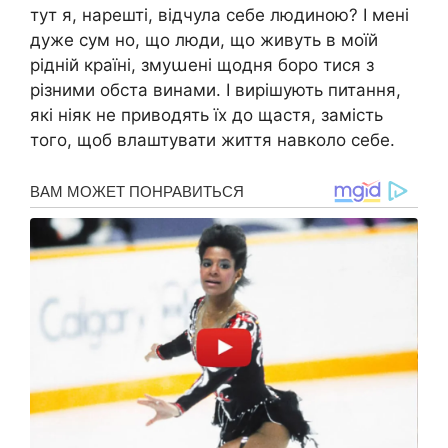
тут я, нарешті, відчула себе людиною? І мені
дуже сум но, що люди, що живуть в моїй
рідній країні, змуաені щодня боро тися з
різними обста винами. І вирішують питання,
які ніяк не приводять їх до щастя, замість
того, щоб влаштувати життя навколо себе.