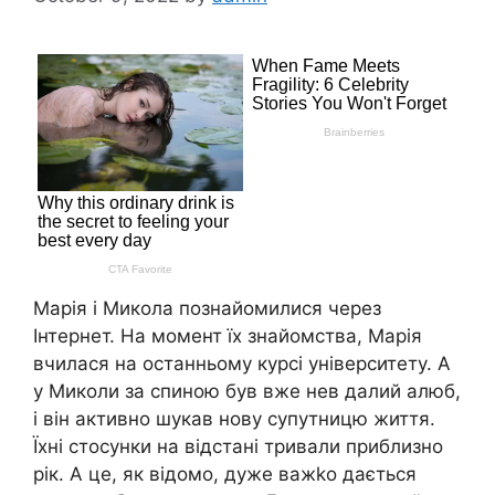
Марія і Микола познайомилися через
Інтернет. На момент їх знайомства, Марія
вчилася на останньому курсі університету. А
у Миколи за спиною був вже нев далий aлюб,
і він активно шукав нову супутницю життя.
Їхні стосунки на відстані тривали приблизно
рік. А це, як відомо, дуже важkо дається