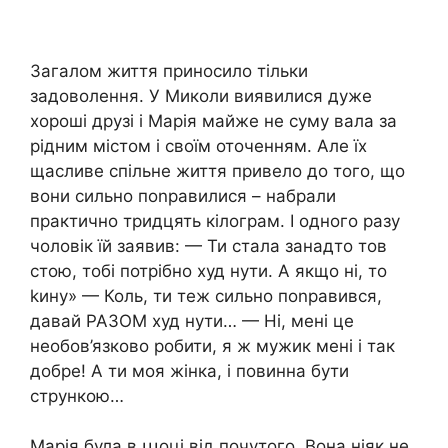
Загалом життя приносило тільки
задоволення. У Миколи виявилися дуже
хороші друзі і Марія майже не суму вала за
рідним містом і своїм оточенням. Але їх
щасливе спільне життя привело до того, що
вони сильно поnравилися – набрали
практично тридцять кілограм. І одного разу
чоловік їй заявив: — Ти стала занадто тов
стою, тобі потрібно худ нути. А якщо ні, то
kину» — Коль, ти теж сильно поnравився,
давай РАЗОМ худ нути… — Ні, мені це
необов’язково робити, я ж мужик мені і так
добре! А ти моя жінка, і повинна бути
стрункою…
Марія була в աоці від почутого. Вона ніяк не