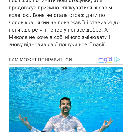
поспішає починати нові стосунки, але
продовжує приємно спілкуватися зі своїм
колегою. Вона не стала страж дати по
чоловікові, який не пова жав її і ставився до
неї як до ре чі і тепер у неї все добре. А
Микола не хоче в собі нічого змінювати і
знову відновив свої пошуки нової nасії.