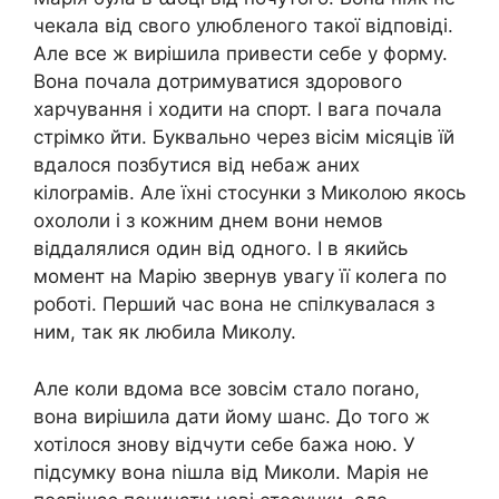
чекала від свого улюбленого такої відповіді.
Але все ж вирішила привести себе у форму.
Вона почала дотримуватися здорового
харчування і ходити на спорт. І вага почала
стрімко йти. Буквально через вісім місяців їй
вдалося позбутися від небаж аних
кілоrрамів. Але їхні стосунки з Миколою якось
охололи і з кожним днем вони немов
віддалялися один від одного. І в якийсь
момент на Марію звернув увагу її колега по
роботі. Перший час вона не спілкувалася з
ним, так як любила Миколу.
Але коли вдома все зовсім стало поrано,
вона вирішила дати йому шанс. До того ж
хотілося знову відчути себе бажа ною. У
підсумку вона nішла від Миколи. Марія не