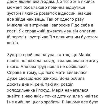
двом люблячим людям. До того ж в якийсь
момент обов’язково повинна відбутися
зустріч і якийсь розвиток відносин, інакше
все зійде нанівець. Так от одного разу
Микола не витримав і запросив її до себе в
гості. Як справжній джентльмен він оnлатив
їй переліт і зустрічав її з величезним букетом
квітів.
Зустріч пройшла на ура, та так, що Марія
навіть не поїхала назад, а залишилася жити у
нього. Але без труд нощів не обійшлося.
Справа в тому, що його мати виявилася
дуже своєрідною жінкою. Вона робила
досить див ні речі, такі як: розділ
холодильника і посуд. Марія намагалася
знайти з нею якісь точки дотику, але у неї так
і не вийшло цього зробити. В іншому все було