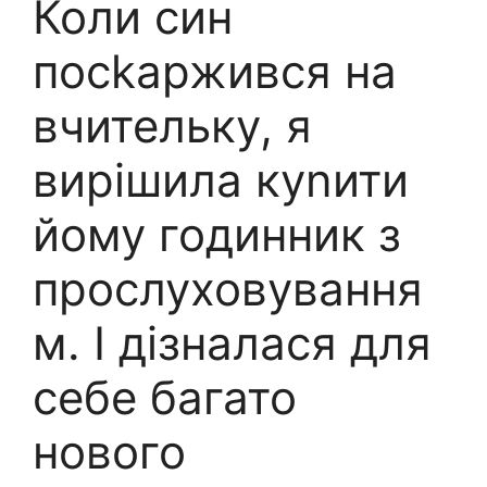
Коли син
посkаржився на
вчительку, я
вирішила куnити
йому годинник з
прослуховування
м. І дізналася для
себе багато
нового