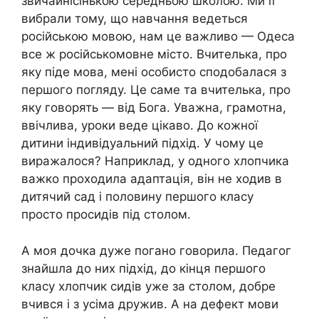
звичайнісінькою середньою школою. Ми її
вибрали тому, що навчання ведеться
російською мовою, нам це важливо — Одеса
все ж російськомовне місто. Вчителька, про
яку піде мова, мені особисто сподобалася з
першого погляду. Це саме та вчителька, про
яку говорять — від Бога. Уважна, грамотна,
ввічлива, уроки веде цікаво. До кожної
дитини індивідуальний підхід. У чому це
виражалося? Наприклад, у одного хлопчика
важко проходила адаптація, він не ходив в
дитячий сад і половину першого класу
просто просидів під столом.
А моя дочка дуже погано говорила. Педагог
знайшла до них підхід, до кінця першого
класу хлопчик сидів уже за столом, добре
вчився і з усіма дружив. А на дефект мови