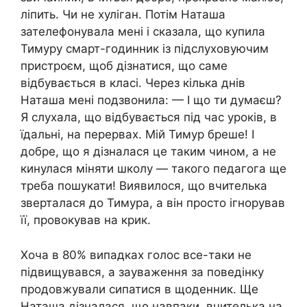
ліпить. Чи не хуліган. Потім Наташа
зателефонувала мені і сказала, що купила
Тимуру смарт-годинник із підслуховуючим
пристроєм, щоб дізнатися, що саме
відбувається в класі. Через кілька днів
Наташа мені подзвонила: — І що ти думаєш?
Я слухала, що відбувається під час уроків, в
їдальні, на перервах. Мій Тимур бреше! І
добре, що я дізналася це таким чином, а не
кинулася міняти школу — такого педагога ще
треба пошукати! Виявилося, що вчителька
зверталася до Тимура, а він просто ігнорував
її, провокував на крик.
Хоча в 80% випадках голос все-таки не
підвищувався, а зауваження за поведінку
продовжували сипатися в щоденник. Ще
Наташа дізналася, що навпаки, вчителька на