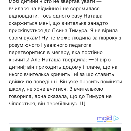
моєї дитини ніхто не звертав уваги —
вчилася на відмінно і не соромилася
відповідати. І ось одного разу Наташа
скаржиться мені, що вчителька занадто
прискіпується до її сина Тимура. Я не вірила
своїм вухам! Ну не може людина за півроку з
розуміючого і уважного педагога
перетворитися в мегеру, яка постійно
кричить! Але Наташа твердила: — Я вірю
дитині; він приходить додому і плаче, що на
нього вчителька кричить і ні за що ставить
двійки по поведінці. Він уже просить поміняти
школу, не хоче вчитися. З вчителькою
говорила, вона сказала, що до Тимура не
чіпляється, він перебільшує. Щ