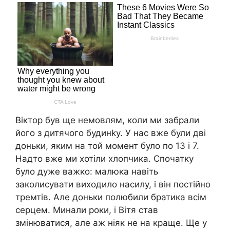
Віктор був ще немовлям, коли ми забрали
його з дитячого будинkу. У нас вже були дві
доньки, яким на той момент було по 13 і 7.
Надто вже ми хотіли хлопчика. Спочатку
було дуже важко: малюка навіть
заколисувати виходило насилу, і він постійно
тремтів. Але доньки полюбили братика всім
серцем. Минали роки, і Вітя став
змінюватися, але аж ніяк не на краще. Ще у