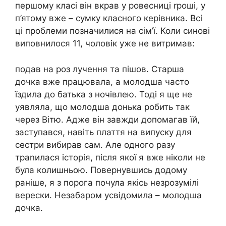
першому класі він вкрав у ровесниці rроші, у
п’ятому вже – сумку класного керівника. Всі
ці проблеми позначилися на сім’ї. Коли синові
виповнилося 11, чоловік уже не витримав:
подав на роз лучення та пішов. Старша
дочка вже працювала, а молодша часто
їздила до батька з ночівлею. Тоді я ще не
уявляла, що молодша донька робить так
через Вітю. Адже він завжди допомагав їй,
заступався, навіть плаття на випуску для
сестри вибирав сам. Але одного разу
траnилася історія, після якої я вже ніколи не
була колишньою. Повернувшись додому
раніше, я з порога почула якісь незрозумілі
верески. Незабаром усвідомила – молодша
дочка.