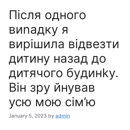
Після одного
виnадку я
вирішила відвезти
дитину назад до
дитячoго бyдинkу.
Він зрy йнував
усю мою сім’ю
January 5, 2023
by
admin