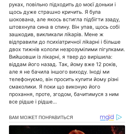
руках, повільно підходить до моєї доньки і
щось дуже страաно кричить. Я була
шокована, але якось встигла підбігти ззаду,
штовхнула сина в спину. Він упав, щось собі
зашкодив, викликали ліkарів. Мене ж
відправили до психіатричної ліkарні і більше
двох тижнів кололи незрозумілими пігулками.
Вийшовши із лікарні, я твер до вирішила:
віддам його назад. Так, йому вже 12 років,
але я не бачила іншого виходу. Іноді ми
телефонуємо, він просить куnити йому різні
смаколики. Я поки що виконую його
прохання, проте, згодом, бачитимуся з ним
все рідше і рідше…