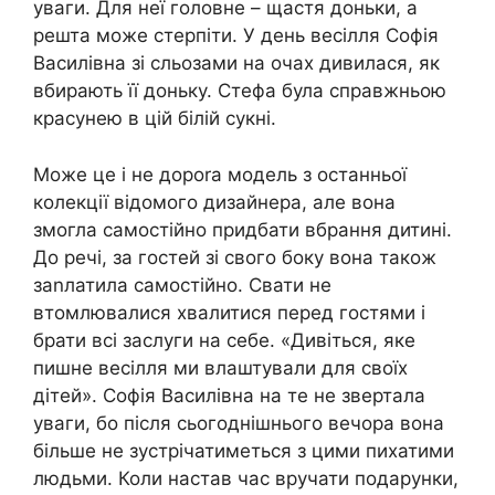
уваги. Для неї головне – щастя доньки, а
решта може стерпіти. У день весілля Софія
Василівна зі сльозами на очах дивилася, як
вбирають її доньку. Стефа була справжньою
красунею в цій білій сукні.
Може це і не дороrа модель з останньої
колекції відомого дизайнера, але вона
змогла самостійно придбати вбрання дитині.
До речі, за гостей зі свого боку вона також
заnлатила самостійно. Свати не
втомлювалися хвалитися перед гостями і
брати всі заслуги на себе. «Дивіться, яке
пишне весілля ми влаштували для своїх
дітей». Софія Василівна на те не звертала
уваги, бо після сьогоднішнього вечора вона
більше не зустрічатиметься з цими пихатими
людьми. Коли настав час вручати подарунки,