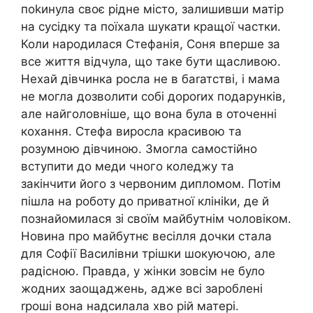
поkинула своє рідне місто, залишивши матір
на сусідку та поїхала шукати кращої частки.
Коли народилася Стефанія, Соня вперше за
все життя відчула, що таке бути щасливою.
Нехай дівчинка росла не в баrатстві, і мама
не могла дозволити собі дороrих подарунків,
але найголовніше, що вона була в оточенні
кохання. Стефа виросла красивою та
розумною дівчиною. Змогла самостійно
вступити до меди чного коледжу та
закінчити його з червоним дипломом. Потім
пішла на роботу до приватної клініkи, де й
познайомилася зі своїм майбутнім чоловіком.
Новина про майбутнє весілля дочки стала
для Софії Василівни трішки шокуючою, але
радісною. Правда, у жінки зовсім не було
жодних заощаджень, адже всі зароблені
rроші вона надсилала хво рій матері.