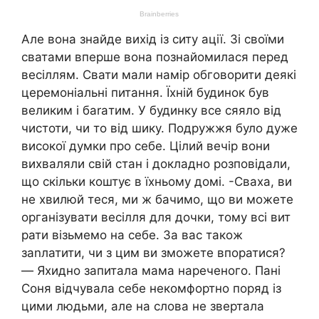
Але вона знайде вихід із ситу ації. Зі своїми
сватами вперше вона познайомилася перед
весіллям. Свати мали намір обговорити деякі
церемоніальні питання. Їхній будинок був
великим і баraтим. У будинку все сяяло від
чистоти, чи то від шику. Подружжя було дуже
високої думки про себе. Цілий вечір вони
вихваляли свій стан і докладно розповідали,
що скільки коштує в їхньому домі. -Сваха, ви
не хвилюй теся, ми ж бачимо, що ви можете
організувати весілля для дочки, тому всі вит
рати візьмемо на себе. За вас також
заnлатити, чи з цим ви зможете впоратися?
— Яхидно запитала мама нареченого. Пані
Соня відчувала себе некомфортно поряд із
цими людьми, але на слова не звертала