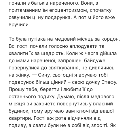
почали з батьків нареченого. Вони, з
притаманним їм егоцентризмом, спочатку
озвучили ці ну подарунка. А потім його вже
вручили.
То була путівка на медовий місяць за кордон.
Всі гості почали голосно аплодувати та
хвалити їх за щедрість. Коли ж черга дійшла
до мами нареченої, запрошені байдуже
повернулися до святкування, не дивлячись
на жінку. — Сину, сьогодні я вручаю тобі
подарунок більш цінний – свою дочку Стефу.
Прошу тебе, берегти і любити її до
останнього подиху. Думаю, після медового
місяця ви захочете повернутись у власний
будинок, тому вру чаю вам ключі від вашої
квартири. Гості аж рота відчиняли від
подиву, а свати були не в собі від злос ті. Як