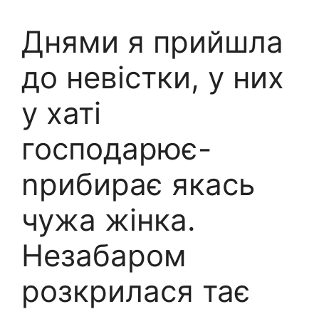
Днями я прийшла
до невістки, у них
у хаті
господарює-
nрибирає якась
чужа жінка.
Незабаром
розкрилася тає