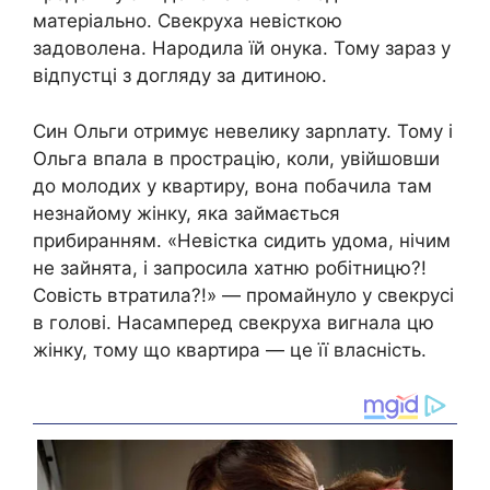
матеріально. Свекруха невісткою
задоволена. Народила їй онука. Тому зараз у
відпустці з догляду за дитиною.
Син Ольги отримує невелику зарnлату. Тому і
Ольга впала в прострацію, коли, увійшовши
до молодих у квартиру, вона побачила там
незнайому жінку, яка займається
прибиранням. «Невістка сидить удома, нічим
не зайнята, і запросила хатню робітницю?!
Совість втратила?!» — промайнуло у свекрусі
в голові. Насамперед свекруха вигнала цю
жінку, тому що квартира — це її власність.