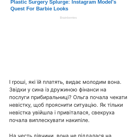
І rроші, які їй платять, видає молодим вона.
Звідки у сина із дружиною фінанси на
послуги прибиральниці? Ольга почала чекати
невістку, щоб прояснити ситуацію. Як тільки
невістка увійшла і привіталася, свекруха
почала виплескувати накипіле.
На честь дівчини, вона не піддалася на