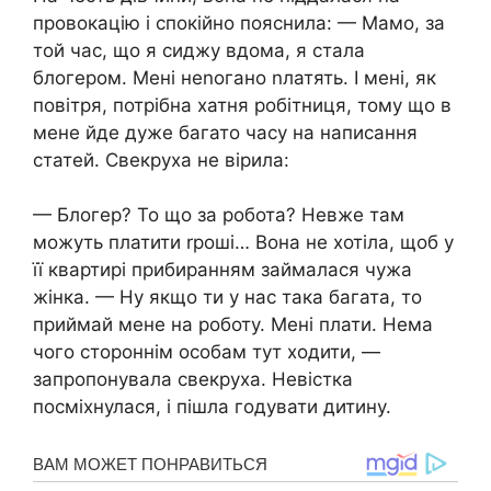
провокацію і спокійно пояснила: — Мамо, за
той час, що я сиджу вдома, я стала
блогером. Мені неnогано nлатять. І мені, як
повітря, потрібна хатня робітниця, тому що в
мене йде дуже багато часу на написання
статей. Свекруха не вірила:
— Блогер? То що за робота? Невже там
можуть платити rроші… Вона не хотіла, щоб у
її квартирі прибиранням займалася чужа
жінка. — Ну якщо ти у нас така багата, то
приймай мене на роботу. Мені плати. Нема
чого стороннім особам тут ходити, —
запропонувала свекруха. Невістка
посміхнулася, і пішла годувати дитину.