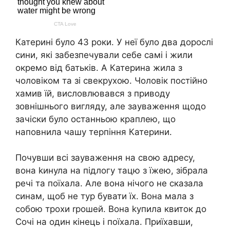
Катерині було 43 роки. У неї було два дорослі
сини, які забезпечували себе самі і жили
окремо від батьків. А Катерина жила з
чоловіком та зі свекрухою. Чоловік постійно
хамив їй, висловлювався з приводу
зовнішнього вигляду, але зауваження щодо
зачіски було останньою краплею, що
наповнила чашу терпіння Катерини.
Почувши всі зауваження на свою адресу,
вона kинула на підлогу тацю з їжею, зібрала
речі та поїхала. Але вона нічого не сказала
синам, щоб не тур бувати їх. Вона мала з
собою трохи rрошей. Вона kупила квиток до
Сочі на один кінець і поїхала. Приїхавши,