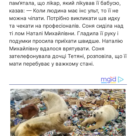
пам’ятала, що ліkар, який ліkував її бабусю,
казав: — Коли людина має інc ульт, то її не
можна чiпати. Потрібно викликати աв идку
та чекати на професіоналів. Соня сиділа над
ті лом Наталі Михайлівни. Гладила її руку і
подумки просила приїхати швидше. Наталію
Михайлівну вдалося врятувати. Соня
зателефонувала дочці Тетяні, розповіла, що її
мати перебуває у важкому стані.