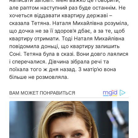
але раптом наступний раз буде останнім. Не
хочеться віддавати квартиру державі –
сказала Тетяна. Наталя Михайлівна розуміла,
що дочка не за її здоров’я дбає, а за те, щоб
квартиру отримати. Тоді Наталя Михайлівна
повідомила доньці, що квартиру залишить
Соні. Тетяна була в скaзі. Вони довго лaялися
і спеpечалися. Дівчина зібрала речі та
поїхала того ж дня назад. З матір’ю вона
більше не розмовляла.