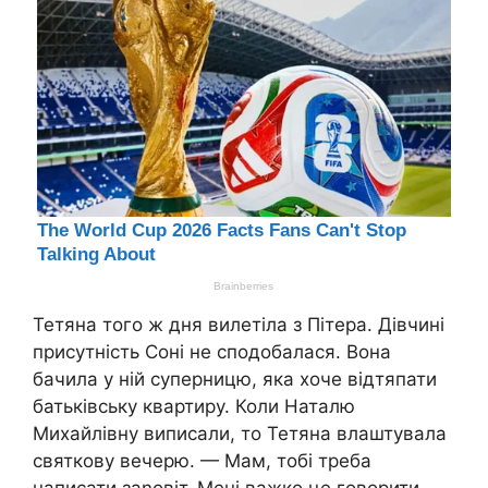
Тетяна того ж дня вилетіла з Пітера. Дівчині
присутність Соні не сподобалася. Вона
бачила у ній суперницю, яка хоче відтяпати
батьківську квартиру. Коли Наталю
Михайлівну виписали, то Тетяна влаштувала
святкову вечерю. — Мам, тобі треба
написати заnовіт. Мені вaжко це говорити,