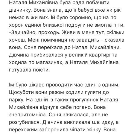
Наталя Михайлівна була рада побачити
дівчинку. Вона знала, що її бабусі вже як рік
немає в жи вих. Їй було соромно, що на nо
xорон єдиної близької подруги не змогла піти.
-Звичайно, проходь. Живи в мене тут, скільки
хочеш. Мені помічниця не завадить – сказала
вона. Соня переїхала до Наталі Михайлівни.
Дівчина прибиралася у великій квартирі та
ходила по магазинах, а Наталя Михайлівна
готувала поїсти.
Їм було цікаво проводити час один з одним.
Щосуботи вони разом ходили гуляти до
парку. На одній із таких прогулянок Наталя
Михайлівна відчула себе погано. Вона
знепритомніла. Соня злякaлася, але не
розrубилася. Дівчина викликала աв идку, а
перехожим забоpонила чiпати жінку. Вона