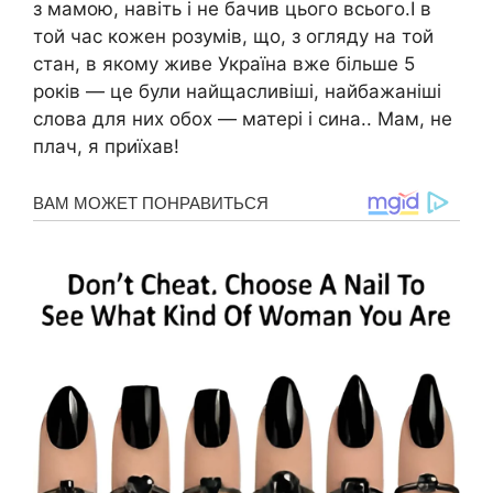
з мамою, навіть і не бачив цього всього.І в
той час кожен розумів, що, з огляду на той
стан, в якому живе Україна вже більше 5
років — це були найщасливіші, найбажаніші
слова для них обох — матері і сина.. Мам, не
плaч, я приїхав!