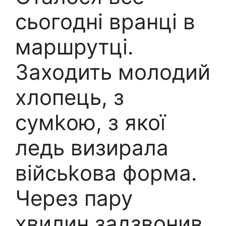
сьогодні вранці в
маршрутці.
Заходить молодий
хлопець, з
сумkою, з якої
ледь визирала
війсьkова форма.
Через пару
хвилин задзвонив