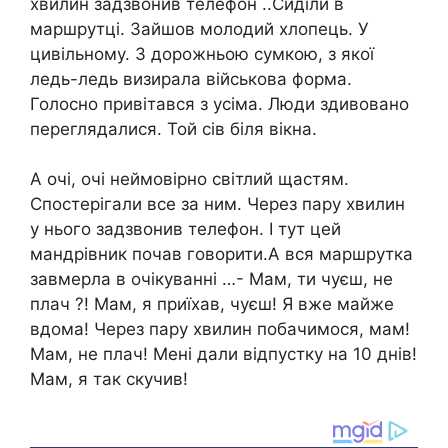
хвилин задзвонив телефон ..Сиділи в
маршрутці. Зайшов молодий хлопець. У
цивільному. З дорожньою сумкою, з якої
ледь-ледь визирала військова форма.
Голосно привітався з усіма. Люди здивовано
переглядалися. Той сів біля вікна.
А очі, очі неймовірно світлий щастям.
Спостерігали все за ним. Через пару хвилин
у нього задзвонив телефон. І тут цей
мандрівник почав говорити.А вся маршрутка
завмерла в очікуванні …- Мам, ти чуєш, не
плач ?! Мам, я приїхав, чуєш! Я вже майже
вдома! Через пару хвилин побачимося, мам!
Мам, не плач! Мені дали відпустку на 10 днів!
Мам, я так скучив!