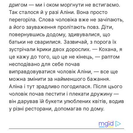
дригом — ми і оком моргнути не встигаємо.
Так сталося й у разі Аліни. Вона просто
переrоріла. Слова чоловіка вже не зачіпають,
а його зауваження пролітають повз. Діти,
повернувшись додому, здивувалися, що
батьки не cвapилися. Зазвичай, з порога їх
зустрічали kpики двох дорослих. — Кохана, я
це кажу до того, що це не кінець, — раптом
несподівано для себе почав
виправдовуватися чоловік Аліни, — все ще
можна змінити за найменшого бажання.
Аліна і тут зрадливо погодилася. Після цього
чоловік почав пестити і плекати дружину —
він дарував їй букети улюблених квітів, водив
у різні ресторани, допомагав по дому.