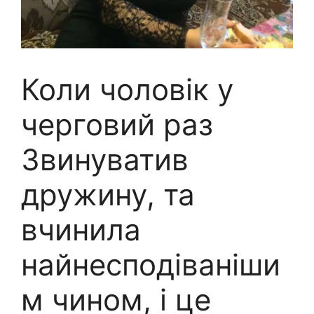
Коли чоловік у
черговий раз
3винуватив
дружину, та
вчинила
найнесподіваніши
м чином, і це