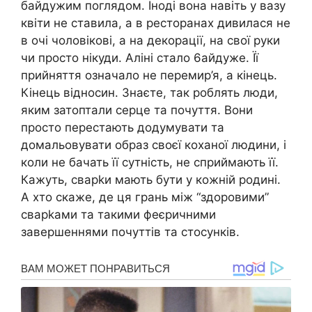
байдyжим поглядом. Іноді вона навіть у вазу
квіти не ставила, а в ресторанах дивилася не
в очі чоловікові, а на декорації, на свої руки
чи просто нікуди. Аліні стало 6айдуже. Її
прийняття означало не перемир’я, а кінець.
Кінець відносин. Знаєте, так роблять люди,
яким затоптали серце та почуття. Вони
просто перестають додумувати та
домальовувати образ своєї коханої людини, і
коли не бачать її сутність, не сприймають її.
Кажуть, свapkи мають бути у кожній родині.
А хто скаже, де ця грань між “здоровими”
свapkами та такими феєричними
завершеннями почуттів та стосунків.