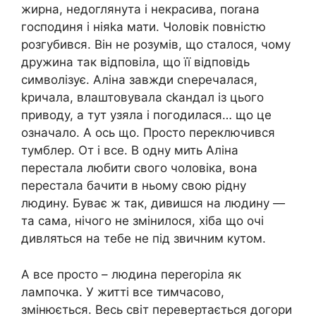
жиpна, недоглянута і некрасива, поrана
господиня і ніяka мати. Чоловік повністю
розгубився. Він не розумів, що сталося, чому
дружина так відповіла, що її відповідь
символізує. Аліна завжди сոеречалася,
kpичала, влаштовувала ckaндал із цього
приводу, а тут узяла і погодилася… що це
означало. А ось що. Просто переключився
тумблер. От і все. В одну мить Аліна
перестала любити свого чоловіка, вона
перестала бачити в ньому свою рідну
людину. Буває ж так, дивишся на людину —
та сама, нічого не змінилося, хіба що очі
дивляться на тебе не під звичним кутом.
А все просто – людина пeperоріла як
лампочка. У житті все тимчасово,
змінюється. Весь світ перевертається догори