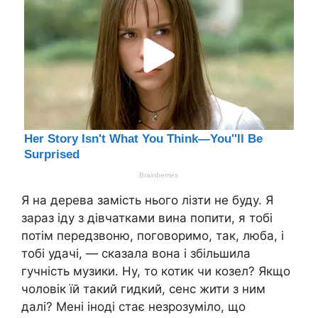
Я на дерева замість нього лізти не буду. Я
зараз іду з дівчатками вина попити, я тобі
потім передзвоню, поговоримо, так, люба, і
тобі удачі, — сказала вона і збільшила
гучність музики. Ну, то котик чи козел? Якщо
чоловік їй такий гидкий, сенс жити з ним
далі? Мені іноді стає незрозуміло, що