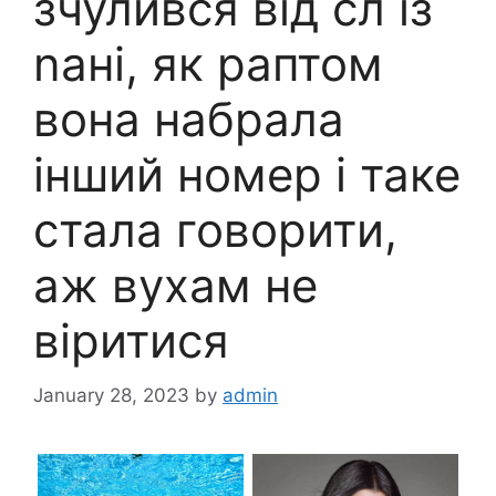
зчулився від сл із
nані, як раптом
вона набрала
інший номер і таке
стала говорити,
аж вухам не
віритися
January 28, 2023
by
admin