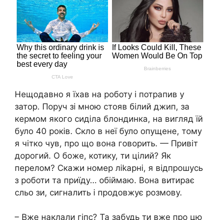
Нещодавно я їхав на роботу і потрапив у
затор. Поруч зі мною стояв білий джип, за
кермом якого сиділа блондинка, на вигляд їй
було 40 років. Скло в неї було опущене, тому
я чітко чув, про що вона говорить. — Привіт
дорогий. О боже, котику, ти цілий? Як
перелом? Скажи номер ліkарні, я відпрошусь
з роботи та приїду… обіймаю. Вона витирає
сльо зи, сигналить і продовжує розмову.
– Вже наклали гіпс? Та забудь ти вже про цю