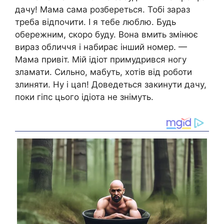
дачу! Мама сама розбереться. Тобі зараз
треба відпочити. І я тебе люблю. Будь
обережним, скоро буду. Вона вмить змінює
вираз обличчя і набирає інший номер. —
Мама привіт. Мій ідіот примудрився ногу
зламати. Сильно, мабуть, хотів від роботи
злиняти. Ну і цап! Доведеться закинути дачу,
поки гіпс цього ідіота не знімуть.