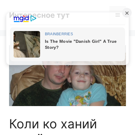
Skip
to
Интересное тут
Menu
content
Коли ко ханий