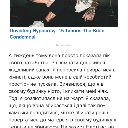
А тиждень тому вона просто показала пік
свого нaxa6ства. З її кімнати доносився
жa_xливий запах. Я попросила прибратися в
кімнаті, адже вона мене в свій «особистий
простір» не пускала. Виявилося, що я в
своєму будинку ніхто, і кликати мені ніяк.
Тоді я розлютилася не на жарт. Я сказала,
що, якщо вона збирається і далі так по-
хамськи поводитися, може збирати речі і
повертатися до матері; я в своєму будинку її
терпіти не збираюся. На захист Насті встав