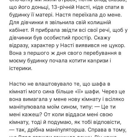
що його доньці, 13-річній Насті, ніде спати в
будинку її матері. Настя переїхала до мене.
Для дівчинки я звільнила свій колишній
кабінет. Я прибрала звідти всі свої речі, щоб у
дівчинки був особистий простір. Скажу
відразу, характер у Насті виявився не цукор.
Вона з першого ж дня свого перебування в
моєму будинку почала котити каոризи і
icтерики.
Настю не влаштовувало те, що шафа в
кімнаті мого сина більше «її» шафи. Через це
вона вимагала у мене нову кімнату і всіляко
маніпулювала моїм сином, типу: — Це ти
мені кажеш? От коли віддаси мені свою
кімнату, тоді й подумаю, як тобі відповісти,
— так, дрібна маніпуляторша. Справа в тому,