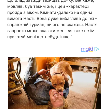
що Влад завжди захищає дочку. Він каже,
мовляв, був таким же, і цей «характер»
пройде з віком. Кімната-далеко не єдина
вимога Насті. Вона дуже вибаглива до їжі –
справжній гурман, нічого не скажеш. Настя
запросто може сказати мені: «я таке не їм,
приготуй мені що-небудь інше.”.