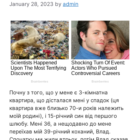
January 28, 2023
by
admin
Почну з того, що у мене є 3-кімнатна
квартира, що дісталася мені у спадок (ця
квартира вже близько 70-и років належить
моїй родині), і 15-річний син від першого
шлюбу. Мені 36, а нещодавно до мене
переїхав мій 39-річний коханий, Влад.
Спочатку ми жили втрьох, потім Влад сказав,