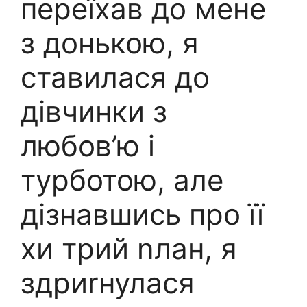
переїхав до мене
з донькою, я
ставилася до
дівчинки з
любов’ю і
турботою, але
дізнавшись про її
xи тpий nлан, я
здриrнулася