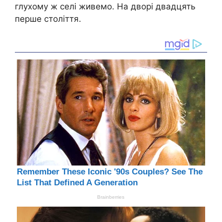
глухому ж селі живемо. На дворі двадцять
перше століття.