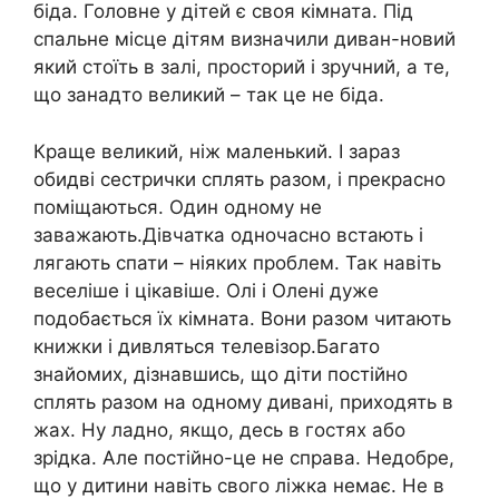
біда. Головне у дітей є своя кімната. Під
спальне місце дітям визначили диван-новий
який стоїть в залі, просторий і зручний, а те,
що занадто великий – так це не біда.
Краще великий, ніж маленький. І зараз
обидві сестрички сплять разом, і прекрасно
поміщаються. Один одному не
заважають.Дівчатка одночасно встають і
лягають спати – ніяких проблем. Так навіть
веселіше і цікавіше. Олі і Олені дуже
подобається їх кімната. Вони разом читають
книжки і дивляться телевізор.Багато
знайомих, дізнавшись, що діти постійно
сплять разом на одному дивані, приходять в
жах. Ну ладно, якщо, десь в гостях або
зрідка. Але постійно-це не справа. Недобре,
що у дитини навіть свого ліжка немає. Не в