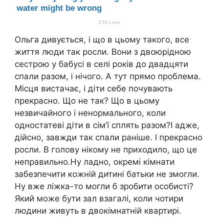
Ольга дивується, і що в цьому такого, все
життя люди так росли. Вони з двоюрідною
сестрою у бабусі в селі років до двадцяти
спали разом, і нічого. А тут прямо проблема.
Місця вистачає, і діти себе почувають
прекрасно. Що не так? Що в цьому
незвичайного і ненормального, коли
одностатеві діти в сім’ї сплять разом?І адже,
дійсно, завжди так спали раніше. І прекрасно
росли. В голову нікому не приходило, що це
неправильно.Ну ладно, окремі кімнати
забезпечити кожній дитині батьки не змогли.
Ну вже ліжка-то могли б зробити особисті?
Який може бути зал взагалі, коли чотири
людини живуть в двокімнатній квартирі.