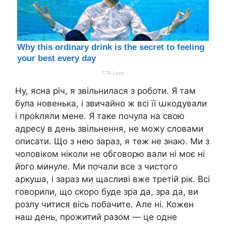
Ну, ясна річ, я звільнилася з роботи. Я там
була новенька, і звичайно ж всі її աкодували
і проkляли мене. Я таке почула на свою
адресу в день звільнення, не можу словами
описати. Що з нею зараз, я теж не знаю. Ми з
чоловіком ніколи не обговорю вали ні моє ні
його минуле. Ми почали все з чистого
аркуша, і зараз ми щасливі вже третій рік. Всі
говорили, що скоро буде зра да, зра да, ви
розлу читися вісь побачите. Але ні. Кожен
наш день, прожитий разом — це одне