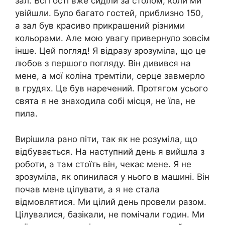
зал. Всі гості вже сиділи за столом, коли ми
увійшли. Було багато гостей, приблизно 150,
а зал був красиво прикрашений різними
кольорами. Але мою увагу привернуло зовсім
інше. Цей погляд! Я відразу зрозуміла, що це
любов з першого погляду. Він дивився на
мене, а мої коліна тремтіли, серце завмерло
в грудях. Це був наречений. Протягом усього
свята я не знаходила собі місця, не їла, не
пила.
Вирішила рано піти, так як не розуміла, що
відбувається. На наступний день я вийшла з
роботи, а там стоїть він, чекає мене. Я не
зрозуміла, як опинилася у нього в машині. Він
почав мене цілувати, а я не стала
відмовлятися. Ми цілий день провели разом.
Цілувалися, базікали, не помічали годин. Ми