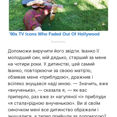
Допоможи виручити його звідти. Іванко її
молодший син, мій дядько, старший за мене
на чотири роки. У дитинстві, цей самий
Іванко, повторюючи за своєю матір’ю,
обзивав мене «приблудою», дражнив і
всіляко знущався наді мною. — Значить, вже
«внученька», — сказала я, — як вас
приперло, раз вже з» нагуляної «і» приблуди
«я стала»рідною внученькою». Ви зі своїм
синочком мені все дитинство ображали і
знущалися, а тепер прийшли за допомогою?