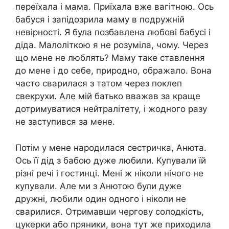
переїхала і мама. Приїхала вже вагітною. Ось
бабуся і запідозрила маму в подружній
невірності. Я була позбавлена любові бабусі і
діда. Малоліткою я не розуміла, чому. Через
що мене не люблять? Маму таке ставлення
до мене і до себе, природно, ображало. Вона
часто сварилася з татом через поклеп
свекрухи. Але мій батько вважав за краще
дотримуватися нейтралітету, і жодного разу
не заступився за мене.
Потім у мене народилася сестричка, Анюта.
Ось її дід з бабою дуже любили. Купували їй
різні речі і гостинці. Мені ж ніколи нічого не
купували. Але ми з Анютою були дуже
дружні, любили один одного і ніколи не
сварилися. Отримавши чергову солодкість,
цукерки або пряники, вона тут же приходила