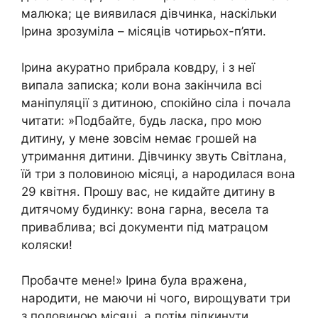
малюка; це виявилася дівчинка, наскільки
Ірина зрозуміла – місяців чотирьох-п’яти.
Ірина акуратно прибрала ковдру, і з неї
випала записка; коли вона закінчила всі
маніпуляції з дитиною, спокійно сіла і почала
читати: »Подбайте, будь ласка, про мою
дитину, у мене зовсім немає грошей на
утримання дитини. Дівчинку звуть Світлана,
їй три з половиною місяці, а народилася вона
29 квітня. Прошу вас, не кидайте дитину в
дитячому будинку: вона гарна, весела та
приваблива; всі документи під матрацом
коляски!
Пробачте мене!» Ірина була вражена,
народити, не маючи ні чого, вирощувати три
з половиною місяці, а потім підкинути,