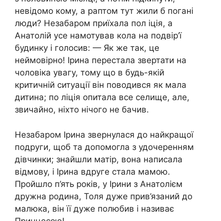
невідомо кому, а раптом тут жили б погані
люди? Незабаром приїхала пол іція, а
Анатолій усе намотував кола на подвір’ї
будинку і голосив: — Як же так, це
неймовірно! Ірина перестала звертати на
чоловіка увагу, тому що в будь-якій
критичній ситуації він поводився як мала
дитина; по ліція опитала все селище, але,
звичайно, ніхто нічого не бачив.
Незабаром Ірина звернулася до найкращої
подруги, щоб та допомогла з удочеренням
дівчинки; знайшли матір, вона написала
відмову, і Ірина вдруге стала мамою.
Пройшло п’ять років, у Ірини з Анатолієм
дружна родина, Толя дуже прив’язаний до
малюка, він її дуже полюбив і називає
Принцесою!