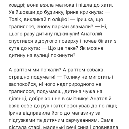
ковдрі; вона взяла малюка і пішла до хати.
Увійшовши до будинку, Ірина крикнула: —
Толік, викликай п оліцію! — Іришка, що
трапилося, знову паркан зламали? — Ні,
цього разу дитину підкинули! Анатолій
спустився з другого поверху і почав бігати з
кута до кута: — Що це таке? Як можна
дитину на вулиці покинути?
А раптом ми поїхали? А раптом собака,
страшно подумати! — Толику не миготить і
заспокойся, ні чого надприродного не
трапилося, подумаєш, дитина чужа на
ділянці, добре хоч не в смітнику! Анатолій
взяв себе до рук і зателефонував до по ліції;
Ірина відправила його до магазину за
підгузками та дитячим харчуванням. Сама
дістала старі, маленькі речі сина і сповивала