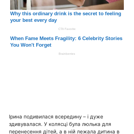
Ірина подивилася всередину – і дуже
здивувалася. У колясці була люлька для
перенесення дітей, а в ній лежала дитина в