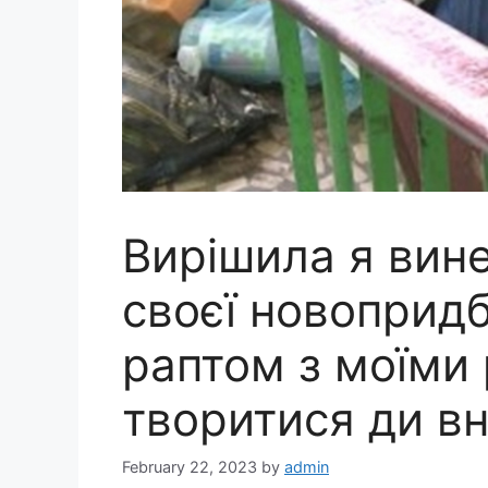
Вирішила я вине
своєї новопридб
раптом з моїми
творитися ди вн
February 22, 2023
by
admin