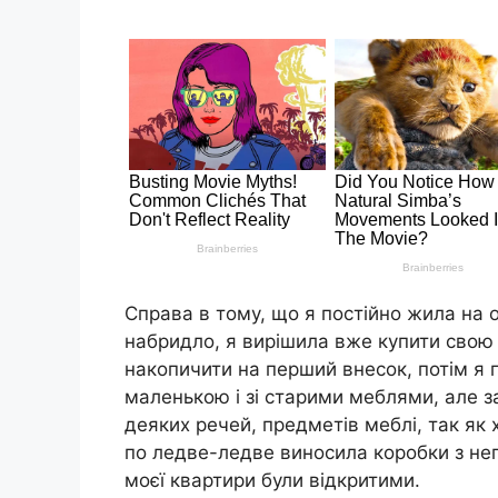
Справа в тому, що я постійно жила на 
набридло, я вирішила вже купити свою в
накопичити на перший внесок, потім я 
маленькою і зі старими меблями, але з
деяких речей, предметів меблі, так як х
по ледве-ледве виносила коробки з непо
моєї квартири були відкритими.