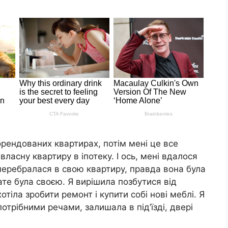
орендованих квартирах, потім мені це все
ласну квартиру в іпотеку. І ось, мені вдалося
перебралася в свою квартиру, правда вона була
ате була своєю. Я вирішила позбутися від
отіла зробити ремонт і купити собі нові меблі. Я
трібними речами, залишала в під’їзді, двері