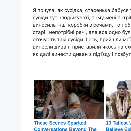
Я почула, як сусідка, старенька бабуся
сусіди тут злодійкуваті, тому мені потр
виносила інші коробки з речами, то по
старі і непотрібні речі, але все одно б
оточують такі сусіди. І ось, прийшли мо
винесли диван, приставили якось на сх
як далі винести диван з під’їзду і позб