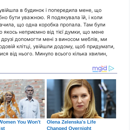
 увійшла в будинок і попередила мене, що
ібно бути уважною. Я подякувала їй, і коли
бачила, що одна коробка пропала. Там були
уло якось неприємно від тієї думки, що мене
ї друзі допомогти мені з виносом меблів, ми
одовій клітці, увійшли додому, щоб придумати,
утися від нього. Минуло всього кілька хвилин,