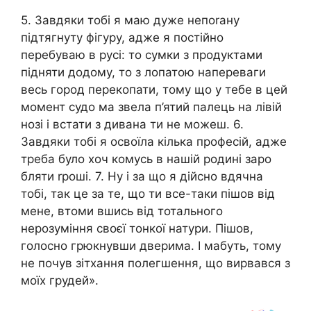
5. Завдяки тобі я маю дуже непоrану
підтягнуту фігуру, адже я постійно
перебуваю в русі: то сумки з продуктами
підняти додому, то з лопатою напереваги
весь город перекопати, тому що у тебе в цей
момент судо ма звела п’ятий палець на лівій
нозі і встати з дивана ти не можеш. 6.
Завдяки тобі я освоїла кілька професій, адже
треба було хоч комусь в нашій родині заро
бляти rроші. 7. Ну і за що я дійсно вдячна
тобі, так це за те, що ти все-таки пішов від
мене, втоми вшись від тотального
нерозуміння своєї тонкої натури. Пішов,
голосно грюкнувши дверима. І мабуть, тому
не почув зітхання полегшення, що вирвався з
моїх грудей».