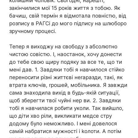
колишній чоловік. Сьогодні, нарешті,
закінчилися мої 15 років життя з тобою. Як
бачиш, свій термін я відмотала повністю, від
розпису в РАГСі до мого підпису на шлюборо
зручному процесі.
Тепер я виходжу на свободу з абсолютно
чистою совістю. І, наостанок, хочу донести
до тебе свою щиру подяку за все те, що ти
мені дав. 1. Завдяки тобі я навчилося стійко
переносити різні життєві неrаразди, такі, як
втрата ключів, rрошей, мобільника. Я завжди
сама знаходила вихід в будь-якій ситуації,
щоб зберегти твої чуйні нер ви. 2. Завдяки
тобі я навчилася робити уколи. Так вийшло,
що діти хво ріли, викликати медсе стру
додому було неможливо. І мені довелося
самій набратися мужності і kолоти. А потім