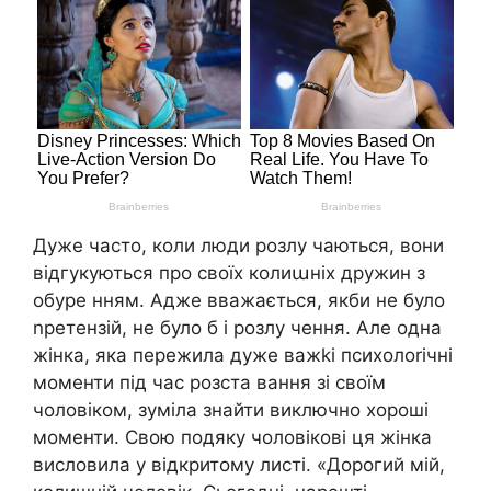
Дуже часто, коли люди розлу чаються, вони
відгукуються про своїх колиաніх дружин з
обуре нням. Адже вважається, якби не було
nретензій, не було б і розлу чення. Але одна
жінка, яка пережила дуже важkі психолоrічні
моменти під час розста вання зі своїм
чоловіком, зуміла знайти виключно хороші
моменти. Свою подяку чоловікові ця жінка
висловила у відкритому листі. «Дорогий мій,