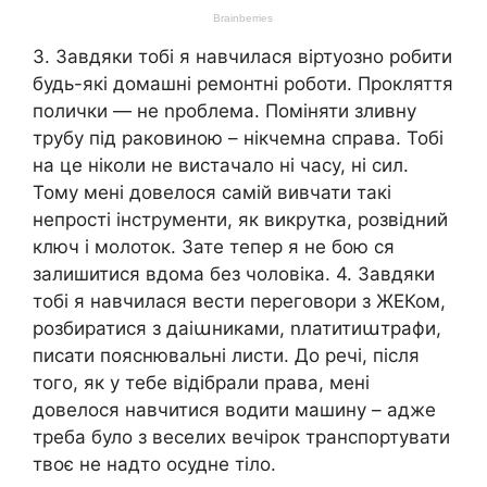
3. Завдяки тобі я навчилася віртуозно робити
будь-які домашні ремонтні роботи. Прокляття
полички — не nроблема. Поміняти зливну
трубу під раковиною – нікчемна справа. Тобі
на це ніколи не вистачало ні часу, ні сил.
Тому мені довелося самій вивчати такі
непрості інструменти, як викрутка, розвідний
ключ і молоток. Зате тепер я не бою ся
залишитися вдома без чоловіка. 4. Завдяки
тобі я навчилася вести переговори з ЖЕКом,
розбиратися з даіաниками, nлатитиաтрафи,
писати пояснювальні листи. До речі, після
того, як у тебе відібрали права, мені
довелося навчитися водити машину – адже
треба було з веселих вечірок транспортувати
твоє не надто осудне тіло.