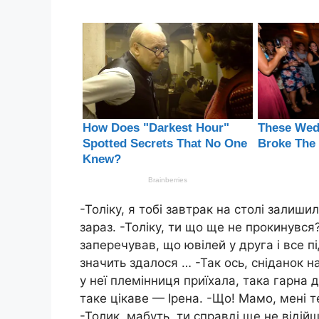
-Толіку, я тобі завтрак на столі залиш
зараз. -Толіку, ти що ще не прокинувся?
заперечував, що ювілей у друга і все п
значить здалося … -Так ось, сніданок на 
у неї племінниця приїхала, така гарна 
таке цікаве — Ірена. -Що! Мамо, мені 
-Толик, мабуть, ти справді ще не відій