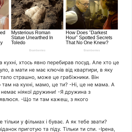
а кухні, хтось явно перебирав посуд. Але хто це
ло, а мати не має ключів від квартири, в яку
стало страшно, може це грабiжники. Він
о там на кухні, мамо, це ти? -Ні, це не мама. А
немає ніякої дружини! -Я дружина з
з’явлюся. -Що ти там кажеш, з якого
 тільки у фільмах і буває. А як тебе звати?
ніданок приготую та піду. Тільки ти спи. -Ірена,