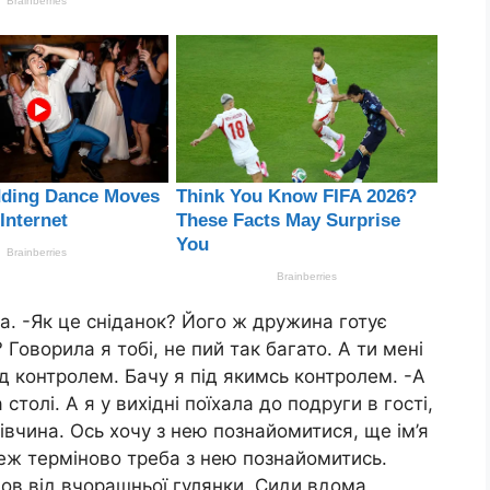
ила. -Як це сніданок? Його ж дружина готує
 Говорила я тобі, не пий так багато. А ти мені
ід контролем. Бачу я під якимсь контролем. -А
столі. А я у вихідні поїхала до подруги в гості,
дівчина. Ось хочу з нею познайомитися, ще ім’я
теж терміново треба з нею познайомитись.
шов від вчорашньої гулянки. Сиди вдома.