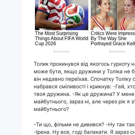
Толик прокинувся від якогось гуркоту н
може бути, якщо дружини у Толіка не бу
він недавно переїхав. Спочатку Толіку 
набрався сміливості і крикнув: -Гей, хт
твоя дружина. -Як це дружина? У мене 
майбутнього, зараз ні, але через рік я 
майбутнього?
-Ти що, фільми не дивився? -Ну так таке
-Ірена. Ну все, годі балакати. Я зараз с