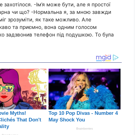
е захотілося. -Ім’я може бути, але я простої
гарна чи що? -Нормальна я, за мною завжди
е міг зрозуміти, як таке можливо. Але
ікаво та приємно, вона одним голосом
ко задзвонив телефон під подушкою. То була