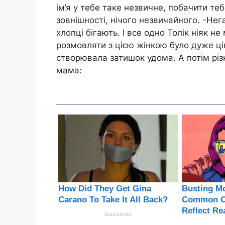
ім’я у тебе таке незвичне, побачити теб
зовнішності, нічого незвичайного. -Не
хлопці бігають. І все одно Толік ніяк н
розмовляти з цією жінкою було дуже ц
створювала затишок удома. А потім різ
мама: