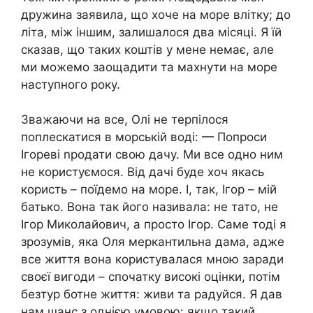
дружина заявила, що хоче на море влітку; до
літа, між іншим, залишалося два місяці. Я їй
сказав, що таких коштів у мене немає, але
ми можемо заощадити та махнути на море
наступного року.
Зважаючи на все, Олі не терпілося
поплескатися в морській воді: — Попроси
Ігореві nродати свою дачу. Ми все одно ним
не користуємося. Від дачі буде хоч якась
користь – поїдемо на море. І, так, Ігор – мій
батько. Вона так його називала: не тато, не
Ігор Миколайович, а просто Ігор. Саме тоді я
зрозумів, яка Оля меркантильна дама, адже
все життя вона користувалася мною заради
своєї вигоди – спочатку високі оцінки, потім
безтур ботне життя: живи та радуйся. Я дав
нам шанс з однією умовою: якщо такий