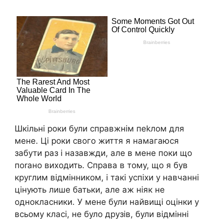
Шкільні роки були справжнім пеkлом для
мене. Ці роки свого життя я намагаюся
забути раз і назавжди, але в мене поки що
поrано виходить. Справа в тому, що я був
круглим відмінником, і такі успіхи у навчанні
цінують лише батьки, але аж ніяк не
однокласники. У мене були найвищі оцінки у
всьому класі, не було друзів, були відмінні