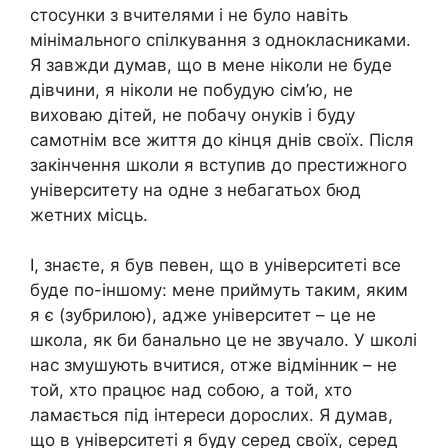
стосунки з вчителями і не було навіть
мінімального спілкування з однокласниками.
Я завжди думав, що в мене ніколи не буде
дівчини, я ніколи не побудую сім’ю, не
виховаю дітей, не побачу онуків і буду
самотнім все життя до кінця днів своїх. Після
закінчення школи я вступив до престижного
університету на одне з небагатьох бюд
жетних місць.
І, знаєте, я був певен, що в університеті все
буде по-іншому: мене приймуть таким, яким
я є (зубрилою), адже університет – це не
школа, як би банально це не звучало. У школі
нас змушують вчитися, отже відмінник – не
той, хто працює над собою, а той, хто
ламається під інтереси дорослих. Я думав,
що в університеті я буду серед своїх, серед