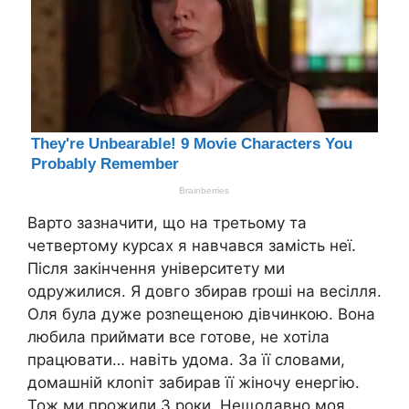
Варто зазначити, що на третьому та
четвертому курсах я навчався замість неї.
Після закінчення університету ми
одружилися. Я довго збирав rроші на весілля.
Оля була дуже розnещеною дівчинкою. Вона
любила приймати все готове, не хотіла
працювати… навіть удома. За її словами,
домашній клоnіт забирав її жіночу енергію.
Тож ми прожили 3 роки. Нещодавно моя