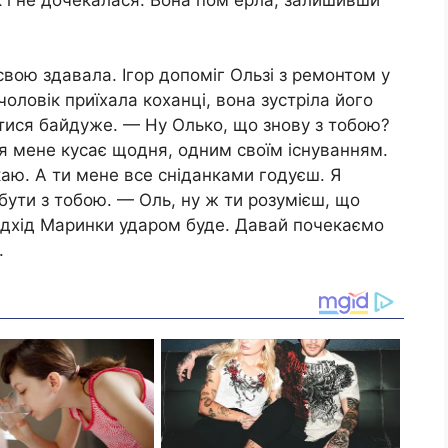
свою здавала. Ігор допоміг Ользі з ремонтом у
чоловік приїхала коxaнці, вона зустріла його
тися байдуже. — Ну Олько, що знову з тобою?
я мене кусає щодня, одним своїм існуванням.
екаю. А ти мене все сніданками годуєш. Я
бути з тобою. — Оль, ну ж ти розумієш, що
 відхід Маринки удaром буде. Давай почекаємо
.