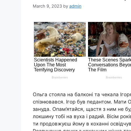
March 9, 2023
by
admin
Ольга стояла на балконі та чекала Ігоря
спізнювався. Ігор був педантом. Мати 
зануда. Опам’ятайся, щастя з ним не бу
локшину тобі на вуха і радий. Вісім рок
ти продовжуєш йому в коханні освідчув
Розлyчення дочки з коxанцем жінка так