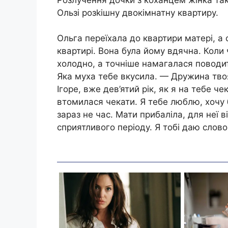
Ользі розkішну двокімнатну квартиру.
Ольга переїхала до квартири матері, а 
квартирі. Вона була йому вдячна. Коли 
холодно, а точніше намагалася поводи
Яка муха тебе вкусила. — Дружина тво
Ігоре, вже дев’ятий рік, як я на тебе ч
втомилася чекати. Я тебе люблю, хочу 
зараз не час. Мати прибaліла, для неї
сприятливого періоду. Я тобі даю слово