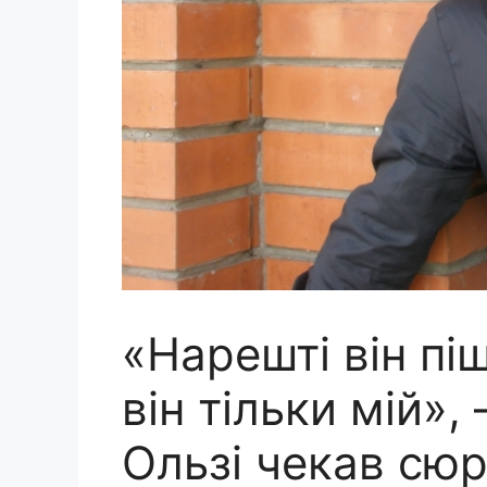
«Нарешті він піш
він тільки мій»,
Ользі чекав сюр