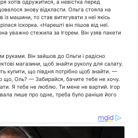
оря хотів одружитися, а невістка перед
довелося знову відкласти. Ольга стояла на
в із машини, то став витягувати з неї якісь
рілася іскорка. «Нарешті він пішов від неї.
Вона уважно стежила за Ігорем. Він узяв пакети
и руками. Він зайшов до Ольги і радісно
дуктові магазини, щоб знайти руколу для салату.
ть купити, що півдня потрібно щоб знайти. —
о що, Оль? — Забирайся, бачите тебе не хочу.
ати. Я тебе не люблю. Ти мене не вартий. Ігор
увала лише про одне, треба було раніше його