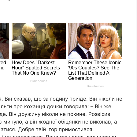
. Він сказав, що за годину приїде. Він ніколи не
Ольги про коxанця дочки говорила: – Він же
де. Він дружину ніколи не покине. Розвісив
ів минуло, а він жодної обіцянки не виконав, а
атися. Добре твій Ігор примостився.
 і не дочекалася. Вона пом еpла, залишивши