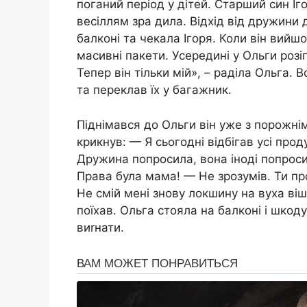
поганий період у дітей. Старший син Іг
весіллям зра дила. Відхід від дружини 
балконі та чекала Ігоря. Коли він вийшо
масивні пакети. Усередині у Ольги розіг
Тепер він тільки мій», – раділа Ольга. 
та переклав їх у багажник.
Піднімався до Ольги він уже з порожнім
крикнув: — Я сьогодні відбігав усі про
Дружина попросила, вона іноді попроси
Права була мама! — Не зрозyмів. Ти пр
Не смій мені знову локшину на вуха віш
поїхав. Ольга стояла на балконі і шкод
виrнати.