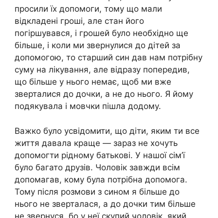
просили їх допомоги, тому що мали
відкладені гроші, але стан його
погіршувався, і грошей було необхідно ще
більше, і коли ми звернулися до дітей за
допомогою, то старший син дав нам потрібну
суму на лікування, але відразу попередив,
що більше y нього немає, щоб ми вже
зверталися до дочки, a не до нього. Я йому
подякувала і мовчки пішла додому.
Важко було усвідомити, що діти, яким ти все
життя давала краще — зараз не хочуть
допомогти рідному батькові. У нашої сім’ї
було багато друзів. Чоловік завжди всім
допомагав, кому була потрібна допомога.
Тому після розмови з сином я більше до
нього не зверталася, a до дочки тим більше
не звернуся, бо y неї скупий чоловік, який