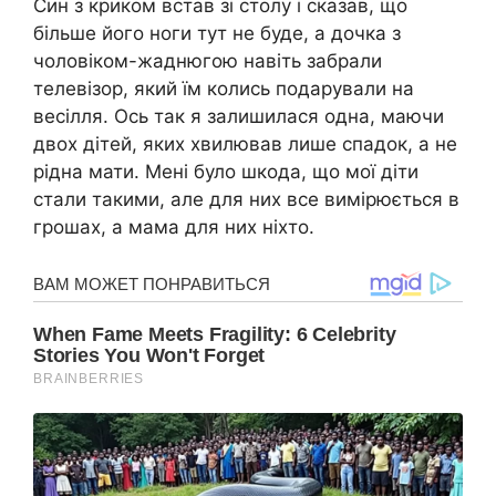
Син з криком встав зі столу і сказав, що
більше його ноги тут не буде, a дочка з
чоловіком-жаднюгою навіть забрали
телевізор, який їм колись подарували на
весілля. Ось так я залишилася одна, маючи
двох дітей, яких хвилював лише спадок, a не
рідна мати. Мені було шкода, що мої діти
стали такими, але для них все вимірюється в
грошах, a мама для них ніхто.