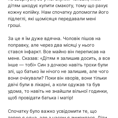
дітям шкодує купити смакоту, тому що рахує
кожну копійку. Нам спочатку допомогли його
підлеглі, які щомісяця передавали мені
гроші.
За це я їм дуже вдячна. Чоловік пішов на
поправку, але через два місяці у нього
стався інфаркт. Все майно він переписав на
мене. Сказав: «Дітям я залишив досить, a все
інше — тобі» Син з дочкою навіть трохи були
злі, що батько їм нічого не залишив, але чого
вони очікували? Поки він хворів, вони тільки
двічі були в лікарні, a коли одужав та був
удома, то навіть не знайшли вільної годинки,
щоб провідати батька і матір!
Спочатку було важко усвідомити те, що
тепер я одна, але з часом я змирилася. Діти