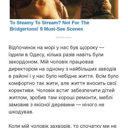
Відпочинок на морі y нас був щороку —
їздили в Одесу, кілька разів навіть були
закордоном. Мій чоловік працював
директором на одному з найбільших заводів
в районі і y нас було небідне життя. Всім було
комфортно так жити, але життя вносить свої
корективи. Чоловік встиг забезпечити дітей
житлом, зробив там хороші ремонти, меблі
замовив з якісної деревини — нічого не
шкодував.
Коли мій чоловік захворів, то спочатку ми не