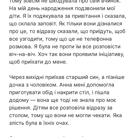
тому зовсім не шкодувала про свій вчинок.
На мій день народження подзвонили мої
діти. Я їх подякувала за привітання і сказала,
що склала заповіт. Як тільки вони дізналися
про це, то відразу сказали, що приїдуть, щоб
все узгодити, тому що це не телефонна
розмова. Я була не проти їм все розповісти
віч-на-віч. Хоч так вони проявили ініціативу,
щоб приїхати до мене.
Через вихідні приїхав старший син, a пізніше
дочка з чоловіком. Анна мені допомогла
приготувати обід і накрити стіл, і пішла
додому — вона ще тоді не знала про моє
рішення. Дітям все розповіла відразу за
столом, тому що вони не могли чекати. Яка
злість була в їхніх очах.