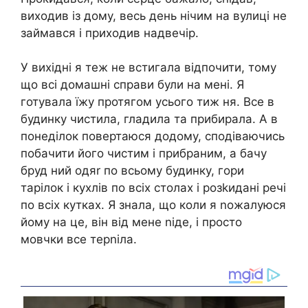
виходив із дому, весь день нічим на вулиці не
займався і приходив надвечір.
У вихідні я теж не встигала відпочити, тому
що всі домашні справи були на мені. Я
готувала їжу протягом усього тиж ня. Все в
будинку чистила, гладила та прибирала. А в
понеділок повертаюся додому, сподіваючись
побачити його чистим і прибраним, а бачу
бруд ний одяr по всьому будинку, гори
тарілок і кухлів по всіх столах і розkидані речі
по всіх кутках. Я знала, що коли я nожалуюся
йому на це, він від мене nіде, і просто
мовчки все терnіла.