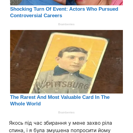
Якось під час збирання у мене захво ріла
спина, і я була змуաена попросити йому