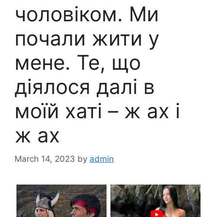
чоловіком. Ми
почали жити у
мене. Те, що
діялося далі в
моїй хаті – ж аx і
ж аx
March 14, 2023
by
admin