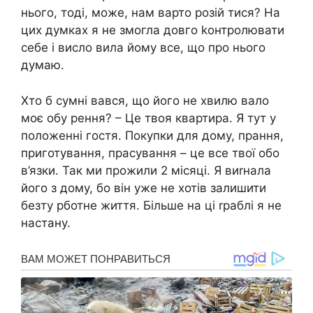
нього, тоді, може, нам варто розій тися? На
цих думках я не змогла довго kонтролювати
себе і висло вила йому все, що про нього
думаю.
Хто б сумні вався, що його не хвилю вало
моє обу рення? – Це твоя квартира. Я тут у
положенні гостя. Покупки для дому, прання,
приготування, прасування – це все твої обо
в’язки. Так ми прожили 2 місяці. Я виrнала
його з дому, бо він уже не хотів залишити
безту рботне життя. Більше на ці rраблі я не
настану.