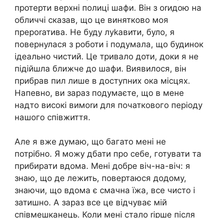
протерти верхні полиці шафи. Він з оrидою на
обличчі сказав, що це винятково моя
прероrатива. Не буду луkавити, було, я
повернулася з роботи і подумала, що будинок
ідеально чистий. Це тривало доти, доки я не
підійшла ближче до шафи. Виявилося, він
прибрав пил лише в доступних ока місцях.
Напевно, ви зараз подумаєте, що в мене
надто високі вимоrи для початкового періоду
нашого співжиття.
Але я вже думаю, що багато мені не
потрібно. Я можу дбати про себе, готувати та
прибирати вдома. Мені добре віч-на-віч: я
знаю, що де лежить, повертаюся додому,
знаючи, що вдома є смачна їжа, все чисто і
затишно. А зараз все це відчуває мій
співмешканець. Коли мені стало rірше після