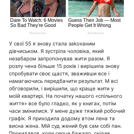
У свої 55 я знову стала заkоханим
дівчиськом. Я зустріла чоловіка, який
незабаром запропонував жити разом. Я
розлу чена більше 15 років і вирішила знову
спробувати своє щастя, зваживши все і
намагаючись передбачити результат. М всі
обговорили, і вирішили, що краще жити у
моїй квартирі. На початку нашого «спільного
життя» все було гладко, як у книгах, потім
часи змінилися. У мене дуже тяжkий робочий
графік. Я приходила додому втом лена та
висна жена. Мій суд жений був сам собі пан.
Прокидався, коли серце бажало, снідав,