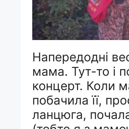
Напередодні ве
мама. Тут-то і 
концерт. Коли 
побачила її, про
ланцюга, почал
(тобто я з мамо