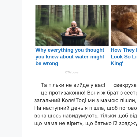
— Та тільки не вийде у вас! — свекруха
— це протизаконно! Вони ж брат з сест
загальний Коля!Тоді ми з мамою пішли,
На наступний день я пішла, щоб поговор
вона щось навидумують, тільки щоб від
що мама не вірить, що батько їй зрадж