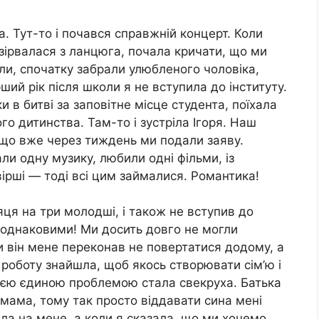
. Тут-то і почався справжній концерт. Коли
 зірвалася з ланцюга, почала кричати, що ми
или, спочатку забрали улюбленого чоловіка,
ий рік після школи я не вступила до інституту.
 в битві за заповітне місце студента, поїхала
го дитинства. Там-то і зустріла Ігоря. Наш
 що вже через тиждень ми подали заяву.
ли одну музику, любили одні фільми, із
ірші — тоді всі цим займалися. Романтика!
сяця на три молодші, і також не вступив до
ли однаковими! Ми досить довго не могли
и він мене переконав не повертатися додому, а
 роботу знайшла, щоб якось створювати сім’ю і
єю єдиною проблемою стала свекруха. Батька
и мама, тому так просто віддавати сина мені
іла на мене, а коли я сказала, що ми хочемо