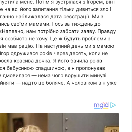
устила мене. Потім я зустрілася з Ігорем, він і
е на всі його запитання тільки дивиться зло і
аганно наближалася дата реєстрації. Ми з
ись своїми мамами. І ось за тиждень до
 «Напевно, нам потрібно забрати заяву. Правду
 я особисто не хочу. Це ж будуть проблеми з
 він мав рацію. На наступний день ми з мамою
 Ігор одружився років через десять, коли не
росла красива дочка. Я його бачила років
ися бабусиною спадщиною, він пропонував
я відмовилася — нема чого ворушити минулі
ийняти — надто це боляче. А чоловіком він уже