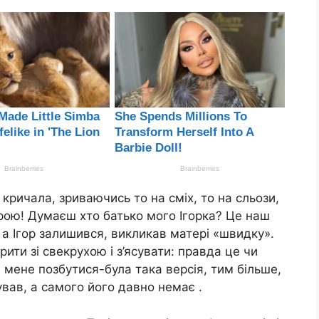
 кричала, зриваючись то на сміх, то на сльози,
рою! Думаєш хто батько мого Ігорка? Це наш
 а Ігор залишився, викликав матері «швидку».
ити зі свекрухою і з’ясувати: правда це чи
 мене позбутися-була така версія, тим більше,
ував, а самого його давно немає .