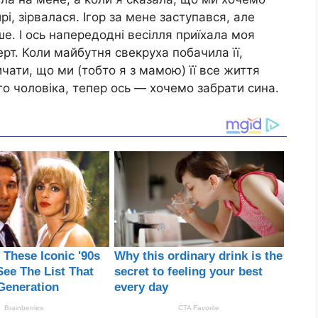
і, зірвалася. Ігор за мене заступався, але
ше. І ось напередодні весілля приїхала моя
рт. Коли майбутня свекруха побачила її,
чати, що ми (тобто я з мамою) її все життя
о чоловіка, тепер ось — хочемо забрати сина.