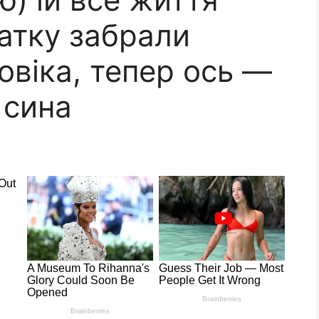
атку забрали
овіка, тепер ось —
 сина