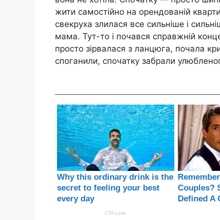
жити самостійно на орендованій квартир
свекруха злилася все сильніше і сильні
мама. Тут-то і почався справжній конце
просто зірвалася з ланцюга, почала кри
споганили, спочатку забрали улюбленог