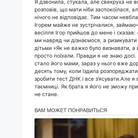
Я дзвонила, стукала, але свекруха не вп
розповів, що мати ніби заспокоїлася, ал
нічого не відповідає. Тим часом невбл
Ігорем майже не зустрічалися, займаюч
весілля Ігор прийшов до мене і сказав:
ми навряд чи дізнаємося, а ризикувати
дітьми »Як не важко було визнавати, а
просто поїхали. Правди я не знаю досі.
стало його мами, зараз у нього вже до
десять тому, коли їздила розпоряджат
зробити тест ДНК і все з’ясувати.Але 
таємниці. Як брата я його не зможу пр
не стане.