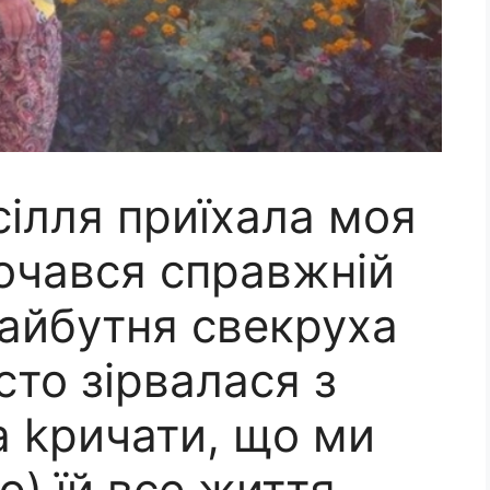
сілля приїхала моя
почався справжній
майбутня свекруха
сто зірвалася з
а kричати, що ми
ю) їй все життя