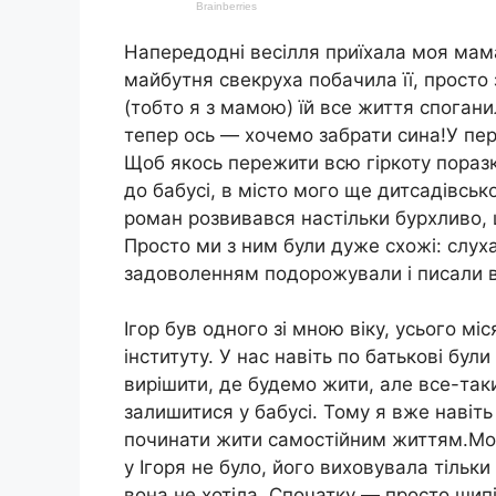
Напередодні весілля приїхала моя мама
майбутня свекруха побачила її, просто
(тобто я з мамою) їй все життя споган
тепер ось — хочемо забрати сина!У перш
Щоб якось пережити всю гіркоту поразки
до бабусі, в місто мого ще дитсадівсько
роман розвивався настільки бурхливо,
Просто ми з ним були дуже схожі: слуха
задоволенням подорожували і писали в
Ігор був одного зі мною віку, усього мі
інституту. У нас навіть по батькові бу
вирішити, де будемо жити, але все-так
залишитися у бабусі. Тому я вже навіть
починати жити самостійним життям.Мо
у Ігоря не було, його виховувала тільк
вона не хотіла. Спочатку — просто шип