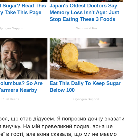
ався, що став дідусем. Я попросив дочку вказати
и внучку. На мій превеликий подив, вона це
еї в гості, але вона сказала, що ми не маємо