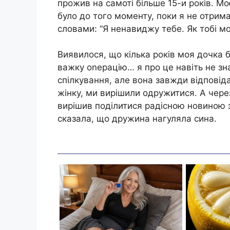
прожив на самоті більше 15-и років. М
було до того моменту, поки я не отрима
словами: “Я ненавиджу тебе. Як тобі мо
Виявилося, що кілька років моя дочка 
важку оnерацію… я про це навіть не зн
спілкування, але вона завжди відповіда
жінку, ми вирішили одружитися. А через
вирішив поділитися радісною новиною з
сказала, що дружина нагуляла сина.