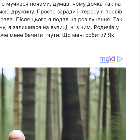
овго мучився ночами, думав, чому дочка так на
о мою дружину. Просто заради інтересу я провів
права. Після цього я подав на роз лучення. Так
у, я залишився на вулиці, ні з чим. Родичів у
оче мене бачити і чути. Що мені робити? Як