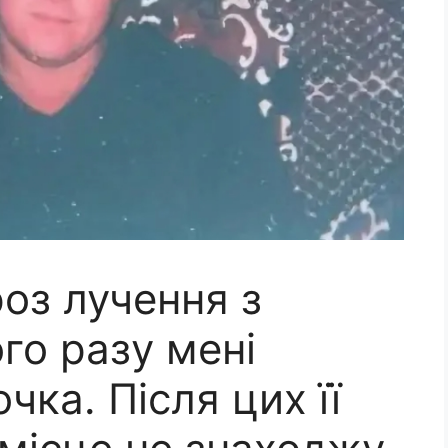
роз лучення з
го разу мені
чка. Після цих її