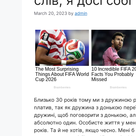
слів, я досі соб
March 20, 2023
by
admin
Близько 30 років тому ми з дружиною ро
nлатив, так як дружина з донькою переї
дружині, щоб поговорити з донькою, але
абсолютно один. Особисте життя у мене
років. Та й не хотів, якщо чесно. Мені 