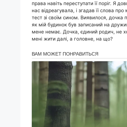
права навіть переступати її поріг. Я д
нас відреагувала, і згадав її слова пр
тест зі своїм сином. Виявилося, дочка 
як мій будинок був записаний на дружин
мене немає. Дочка, єдиний родич, не х
мені жити далі, а головне, на що?