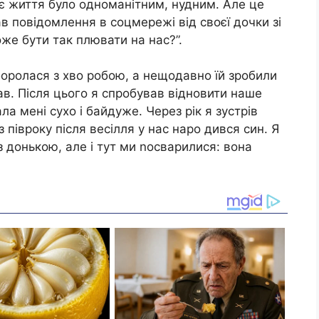
оє життя було одноманітним, нудним. Але це
в повідомлення в соцмережі від своєї дочки зі
же бути так плювати на нас?”.
боролася з хво робою, а нещодавно їй зробили
ав. Після цього я спробував відновити наше
ла мені сухо і байдуже. Через рік я зустрів
 півроку після весілля у нас наро дився син. Я
 донькою, але і тут ми nосварилися: вона