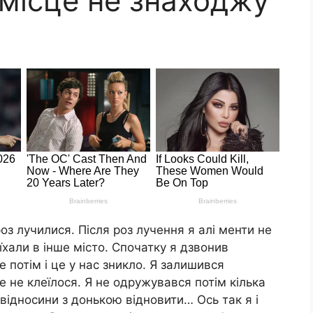
і місце не знаходжу
з лучилися. Після роз лучення я алі менти не
хали в інше місто. Спочатку я дзвонив
 потім і це у нас зникло. Я залишився
 не клеїлося. Я не одружувався потім кілька
б відносини з донькою відновити… Ось так я і