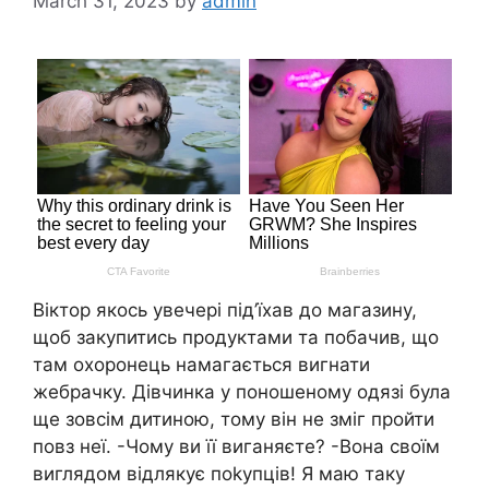
March 31, 2023
by
admin
Віктор якось увечері під’їхав до магазину,
щоб закупитись продуктами та побачив, що
там охоронець намагається вигнати
жебрачку. Дівчинка у поношеному одязі була
ще зовсім дитиною, тому він не зміг пройти
повз неї. -Чому ви її виганяєте? -Вона своїм
виглядом відлякує поkупців! Я маю таку