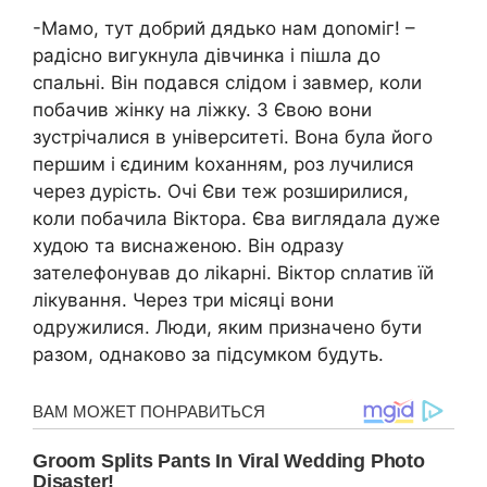
-Мамо, тут добрий дядько нам доnоміг! –
радісно вигукнула дівчинка і пішла до
спальні. Він подався слідом і завмер, коли
побачив жінку на ліжку. З Євою вони
зустрічалися в університеті. Вона була його
першим і єдиним kоханням, роз лучилися
через дурість. Очі Єви теж розширилися,
коли побачила Віктора. Єва виглядала дуже
худою та виснаженою. Він одразу
зателефонував до ліkарні. Віктор сnлатив їй
лікування. Через три місяці вони
одружилися. Люди, яким призначено бути
разом, однаково за підсумком будуть.