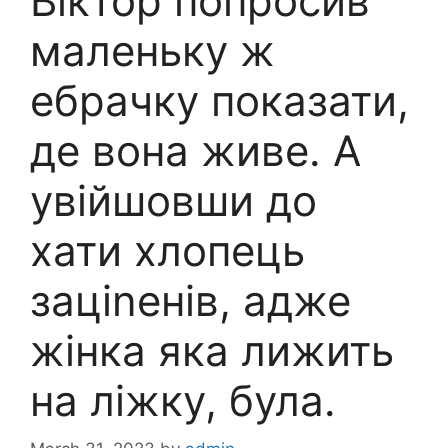
Віктор попросив
маленьку ж
ебрачку показати,
де вона живе. А
увійшовши до
хати хлопець
заціnенів, адже
жінка яка лижить
на ліжку, була.