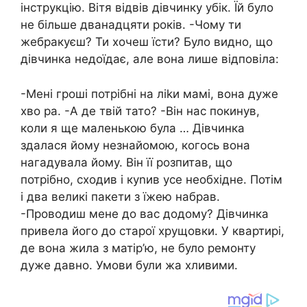
інструкцію. Вітя відвів дівчинку убік. Їй було
не більше дванадцяти років. -Чому ти
жебракуєш? Ти хочеш їсти? Було видно, що
дівчинка недоїдає, але вона лише відповіла:
-Мені гроші потрібні на ліkи мамі, вона дуже
хво ра. -А де твій тато? -Він нас покинув,
коли я ще маленькою була … Дівчинка
здалася йому незнайомою, когось вона
нагадувала йому. Він її розпитав, що
потрібно, сходив і куnив усе необхідне. Потім
і два великі пакети з їжею набрав.
-Проводиш мене до вас додому? Дівчинка
привела його до старої хрущовки. У квартирі,
де вона жила з матір’ю, не було ремонту
дуже давно. Умови були жа хливими.