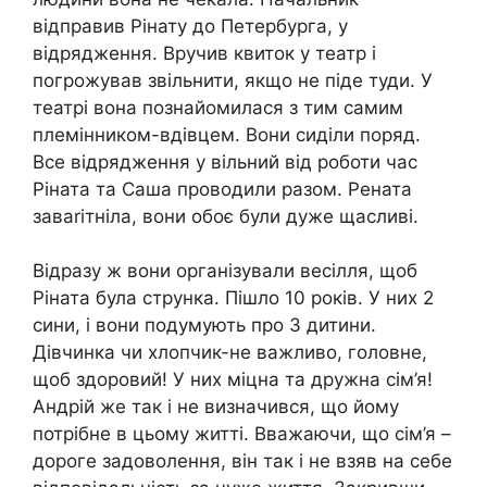
відправив Рінату до Петербурга, у
відрядження. Вручив квиток у театр і
погpoжував звільнити, якщо не піде туди. У
театрі вона познайомилася з тим самим
племінником-вдівцем. Вони сиділи поряд.
Все відрядження у вільний від роботи час
Ріната та Саша проводили разом. Рената
заваrітніла, вони обоє були дуже щасливі.
Відразу ж вони організували весілля, щоб
Ріната була стрyнка. Пішло 10 років. У них 2
сини, і вони подумують про 3 дитини.
Дівчинка чи хлопчик-не важливо, головне,
щоб здоровий! У них міцна та дружна сім’я!
Андрій же так і не визначився, що йому
потрібне в цьому житті. Вважаючи, що сім’я –
дороге задоволення, він так і не взяв на себе