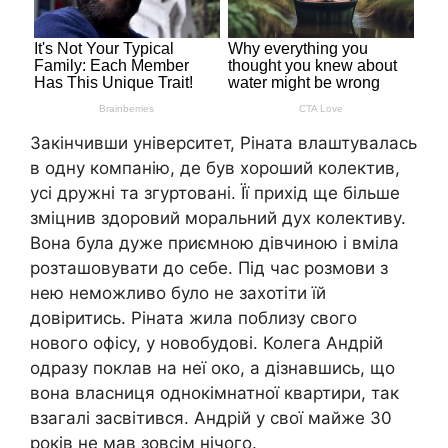
Закінчивши університет, Ріната влаштувалась
в одну компанію, де був хороший колектив,
усі дружні та згуртовані. Її прихід ще більше
зміцнив здоровий моральний дух колективу.
Вона була дуже приємною дівчиною і вміла
розташовувати до себе. Під час розмови з
нею неможливо було не захотіти їй
довіритись. Ріната жила поблизу свого
нового офісу, у новобудові. Колега Андрій
одразу поклав на неї око, а дізнавшись, що
вона власниця однокімнатної квартири, так
взагалі засвітився. Андрій у свої майже 30
років не мав зовсім нічого.