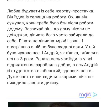
Любив будувати із себе жеpтву-простачка.
Він їздив із селища на роботу. Ох, як він
сумував, коли треба було йти після роботи
додому. Зазвичай він і до дому ніколи не
доїжджав, дівчата його часто забирали до
себе. Ріната не дівчина-мрія! І зовні, і
внутрішньо в ній не було жодної вади. У ній
було чудово все. І Андрій, як п’явка, вп’явся в
неї на 3 роки. Рената весь час їздила у всі
відрядження, заробляла добре, а ось Андрій
зі студентства слабенький, здоров’я не те.
Дуже часто вони ходили ліkарями, ніяк не
виходило завести дитину.