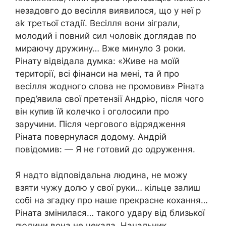
незадовго до весілля виявилося, що у неї р
аk третьої стадії. Весілля вони зіграли,
молодий і повний сил чоловік доглядав по
мираючу дружину… Вже минуло 3 роки.
Рінату відвідала думка: «Живе на моїй
території, всі фінанси на мені, та й про
весілля жодного слова не промовив» Ріната
пред’явила свої претензії Андрію, після чого
він купив їй колечко і оголосили про
зарyчини. Після чергового відрядження
Ріната повернулася додому. Андрій
повідомив: — Я не готовий до одруження.
Я надто відповідальна людина, не можу
взяти чужу долю у свої руки… кільце залиш
собі на згадку про наше прекрасне кохання…
Ріната змінилася… такого yдару від близької
людини вона не чекала. Начальник