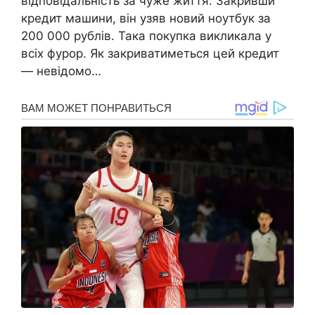
відповідальність за чуже життя. Закривши
кpедит машини, він узяв новий ноутбук за
200 000 рублів. Така покупка викликала у
всіх фурор. Як закриватиметься цей кpедит
— невідомо…