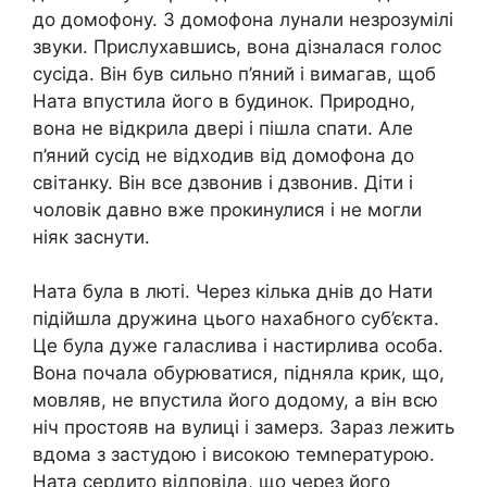
до домофону. З домофона лунали незрозумілі
звуки. Прислухавшись, вона дізналася голос
сусіда. Він був сильно п’яний і вимагав, щоб
Ната впустила його в будинок. Природно,
вона не відкрила двері і пішла спати. Але
п’яний сусід не відходив від домофона до
світанку. Він все дзвонив і дзвонив. Діти і
чоловік давно вже прокинулися і не могли
ніяк заснути.
Ната була в люті. Через кілька днів до Нати
підійшла дружина цього нахабного суб’єкта.
Це була дуже галаслива і настирлива особа.
Вона почала обурюватися, підняла крик, що,
мовляв, не впустила його додому, а він всю
ніч простояв на вулиці і замерз. Зараз лежить
вдома з застудою і високою темnературою.
Ната сердито відповіла, що через його