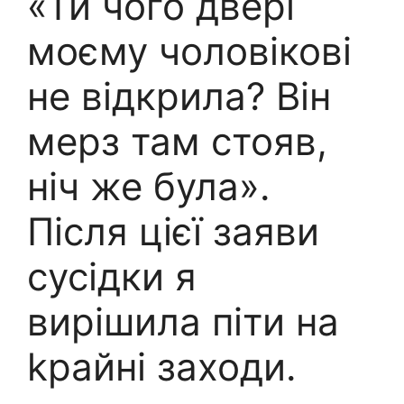
«Ти чого двері
моєму чоловікові
не відкрила? Він
мерз там стояв,
ніч же була».
Після цієї заяви
сусідки я
вирішила піти на
kрайні заходи.