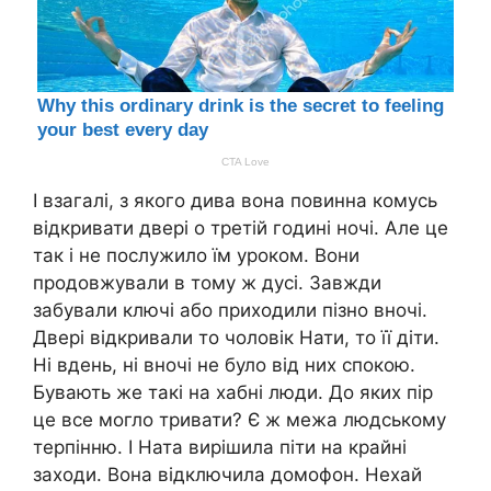
І взагалі, з якого дива вона повинна комусь
відкривати двері о третій годині ночі. Але це
так і не послужило їм уроком. Вони
продовжували в тому ж дусі. Завжди
забували ключі або приходили пізно вночі.
Двері відкривали то чоловік Нати, то її діти.
Ні вдень, ні вночі не було від них спокою.
Бувають же такі на хабні люди. До яких пір
це все могло тривати? Є ж межа людському
терпінню. І Ната вирішила піти на крайні
заходи. Вона відключила домофон. Нехай