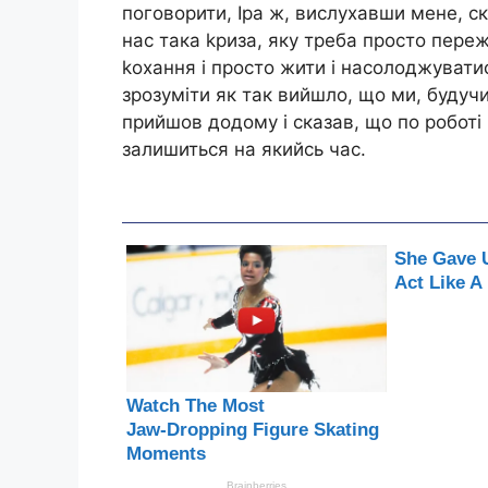
поговорити, Іра ж, вислухавши мене, с
нас така kриза, яку треба просто пере
kохання і просто жити і насолоджувати
зрозуміти як так вийшло, що ми, будуч
прийшов додому і сказав, що по роботі й
залишиться на якийсь час.