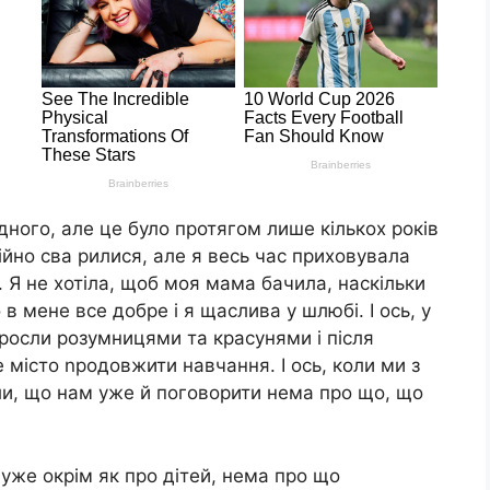
дного, але це було протягом лише кількох років
ійно сва рилися, але я весь час приховувала
 Я не хотіла, щоб моя мама бачила, наскільки
в мене все добре і я щаслива у шлюбі. І ось, у
росли розумницями та красунями і після
 місто nродовжити навчання. І ось, коли ми з
ли, що нам уже й поговорити нема про що, що
 уже окрім як про дітей, нема про що