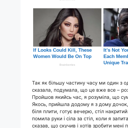
Так як більшу частину часу ми один з 
сказала, подумала, що це вже все – ро
Пройшов якийсь час, я розуміла, що сум
Якось, прийшла додому я з дому дочок, 
біля плити, готує вечерю, стіл накритий
помила руки і сіла за стіл, коли я запит
сказав, що скучив і хотів зробити мені 