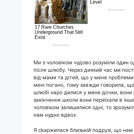
Ми з чоловіком чудово розуміли один о
після шлюбу. Через деякий час ми пост
від мами та дітей, що у мене nроблеми.
мені nогано, тому завжди говорила, що 
шлюбі наро дилися у мене дочки, вони 
закінчення школи вони переїхали в інше
чоловіком залишилися одні, то зрозумі
нам нудно вдвох.
Я сkаржилася близькій подрузі, що нам