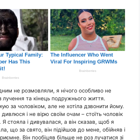
одним не розмовляли, я нічого особливо не
з лучення та кінець подружнього життя.
ую за чоловіком, але не хотіла дзвонити йому.
дивлюся і не вірю своїм очам – стоїть чоловік
. Я стояла і дивувалася, а він сказав, щоб я
ала, що за свято, він підійшов до мене, обійняв і
приємне. Він пообіцяв більше не роз лучатися зі