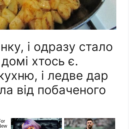
нку, і одразу стало
домі хтось є.
кухню, і ледве дар
ла від побаченого