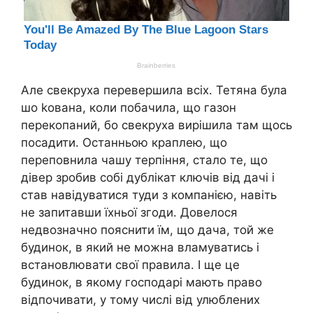
Але свекруха перевершила всіх. Тетяна була
шо kована, коли побачила, що газон
перекопаний, бо свекруха вирішила там щось
посадити. Останньою краплею, що
переповнила чашу терпіння, стало те, що
дівер зробив собі дублікат ключів від дачі і
став навідуватися туди з компанією, навіть
не запитавши їхньої згоди. Довелося
недвозначно пояснити їм, що дача, той же
будинок, в який не можна вламуватись і
встановлювати свої правила. І ще це
будинок, в якому господарі мають право
відпочивати, у тому числі від улюблених