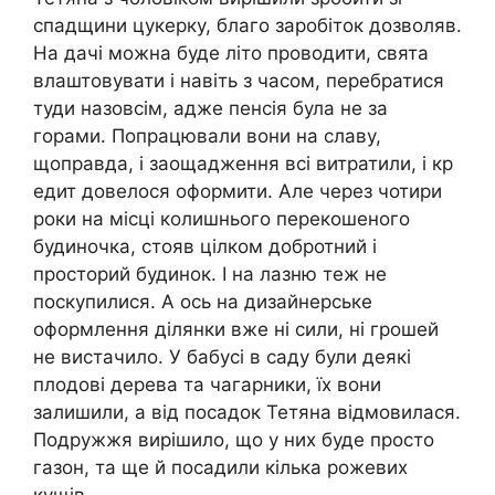
спадщини цукерку, благо заробіток дозволяв.
На дачі можна буде літо проводити, свята
влаштовувати і навіть з часом, перебратися
туди назовсім, адже пенсія була не за
горами. Попрацювали вони на славу,
щоправда, і заощадження всі витратили, і кp
eдит довелося оформити. Але через чотири
роки на місці колишнього перекошеного
будиночка, стояв цілком добротний і
просторий будинок. І на лазню теж не
поскупилися. А ось на дизайнерське
оформлення ділянки вже ні сили, ні грошей
не вистачило. У бабусі в саду були деякі
плодові дерева та чагарники, їх вони
залишили, а від посадок Тетяна відмовилася.
Подружжя вирішило, що у них буде просто
газон, та ще й посадили кілька рожевих