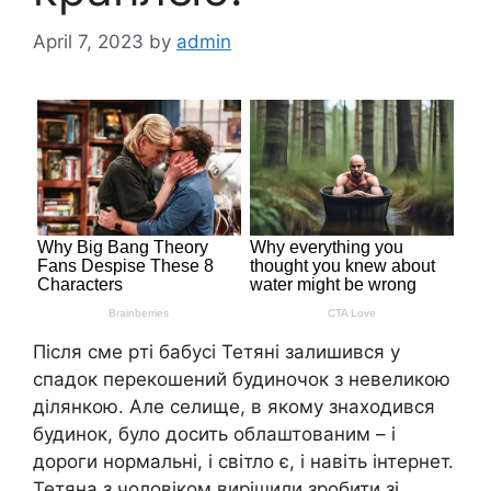
April 7, 2023
by
admin
Після сме pті бабусі Тетяні залишився у
спадок перекошений будиночок з невеликою
ділянкою. Але селище, в якому знаходився
будинок, було досить облаштованим – і
дороги нормальні, і світло є, і навіть інтернет.
Тетяна з чоловіком вирішили зробити зі