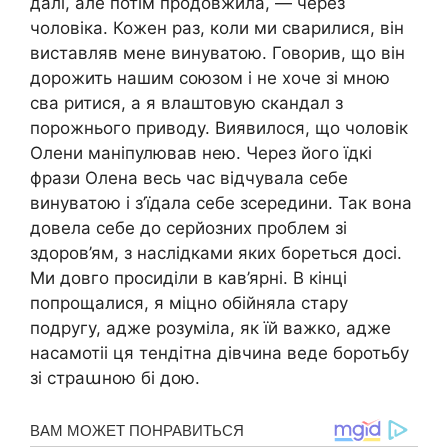
далі, але потім продовжила, — через
чоловіка. Кожен раз, коли ми сварилися, він
виставляв мене винуватою. Говорив, що він
дорожить нашим союзом і не хоче зі мною
сва ритися, а я влаштовую скандал з
порожнього приводу. Виявилося, що чоловік
Олени маніпулював нею. Через його їдкі
фрази Олена весь час відчувала себе
винуватою і з’їдала себе зсередини. Так вона
довела себе до серйозних проблем зі
здоров’ям, з наслідками яких бореться досі.
Ми довго просиділи в кав’ярні. В кінці
попрощалися, я міцно обійняла стару
подругу, адже розуміла, як їй важко, адже
насамотіі ця тендітна дівчина веде боротьбу
зі страաною бі дою.