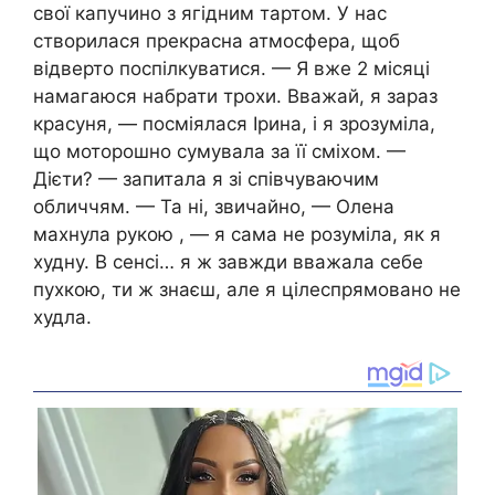
свої капучино з ягідним тартом. У нас
створилася прекрасна атмосфера, щоб
відверто поспілкуватися. — Я вже 2 місяці
намагаюся набрати трохи. Вважай, я зараз
красуня, — посміялася Ірина, і я зрозуміла,
що моторошно сумувала за її сміхом. —
Дієти? — запитала я зі співчуваючим
обличчям. — Та ні, звичайно, — Олена
махнула рукою , — я сама не розуміла, як я
худну. В сенсі… я ж завжди вважала себе
пухкою, ти ж знаєш, але я цілеспрямовано не
худла.