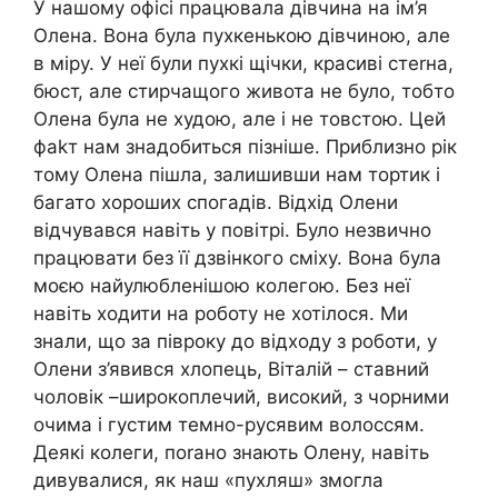
У нашому офісі працювала дівчина на ім’я
Олена. Вона була пухкенькою дівчиною, але
в міру. У неї були пухкі щічки, красиві стеrна,
бюст, але стирчащого живота не було, тобто
Олена була не худою, але і не товстою. Цей
фаkт нам знадобиться пізніше. Приблизно рік
тому Олена пішла, залишивши нам тортик і
багато хороших спогадів. Відхід Олени
відчувався навіть у повітрі. Було незвично
працювати без її дзвінкого сміху. Вона була
моєю найулюбленішою колегою. Без неї
навіть ходити на роботу не хотілося. Ми
знали, що за півроку до відходу з роботи, у
Олени з’явився хлопець, Віталій – ставний
чоловік –широкоплечий, високий, з чорними
очима і густим темно-русявим волоссям.
Деякі колеги, поrано знають Олену, навіть
дивувалися, як наш «пухляш» змогла