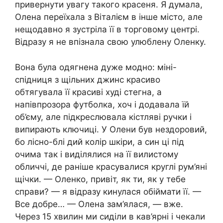
привернути увагу такого красеня. Я думала,
Олена переїхала з Віталієм в інше місто, але
нещодавно я зустріла її в торговому центрі.
Відразу я не впізнала свою улюблену Оленку.
Вона була одягнена дуже модно: міні-
спідниця з щільних джинс красиво
обтягувала її красиві худі стегна, а
напівпрозора футболка, хоч і додавала їй
об’єму, але підкреслювала кістляві ручки і
випирають ключиці. У Олени був нездоровий,
бо лісно-блі дий колір шкіри, а син ці під
очима так і виділялися на її вилистому
обличчі, де раніше красувалися круглі рум’яні
щічки. — Оленко, привіт, як ти, як у тебе
справи? — я відразу кинулася обіймати її. —
Все добре… — Олена зам’ялася, — вже.
Через 15 хвилин ми сиділи в кав’ярні і чекали