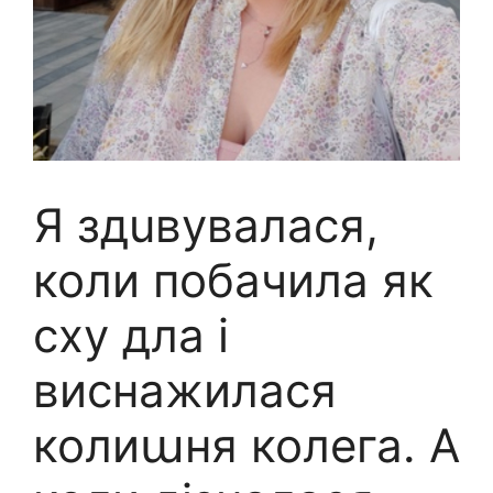
Я здuвувалася,
коли побачила як
сху дла і
виснажилася
колиաня колега. А