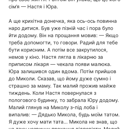
сім’я — Настя і Юра.
А ще крихітна донечка, яка ось-ось повинна
наро дитися. Був уже пізній час і пора було
йти додому. Він на прощання мовив: — Якщо
треба допомогти, то говори. Радий для тебе
бути корисним. А потім все закрутилося,
немов у кіно. Настя лягла в лікарню за
приписом лікаря — чекала появи малюка.
Юра залишився один вдома. Потім прийшов
до Миколи. Сказав, що йому дуже сумно і
страшно за маму. Так малий прожив майже
тиждень. Коли Настя повернулася з
пологового будинку, то забрала Юру додому.
Малий глянув на Миколу з-під лоба і
випалив: — Дядько Микола, будь моїм татом.
Я дуже хочу мати тата… Микола не знав, що