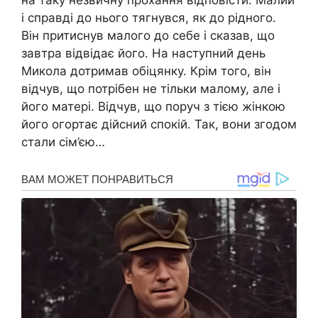
на таку незвичну прохання відповісти. Малий
і справді до нього тягнувся, як до рідного.
Він притиснув малого до себе і сказав, що
завтра відвідає його. На наступний день
Микола дотримав обіцянку. Крім того, він
відчув, що потрібен не тільки малому, але і
його матері. Відчув, що поруч з тією жінкою
його огортає дійсний спокій. Так, вони згодом
стали сім’єю…