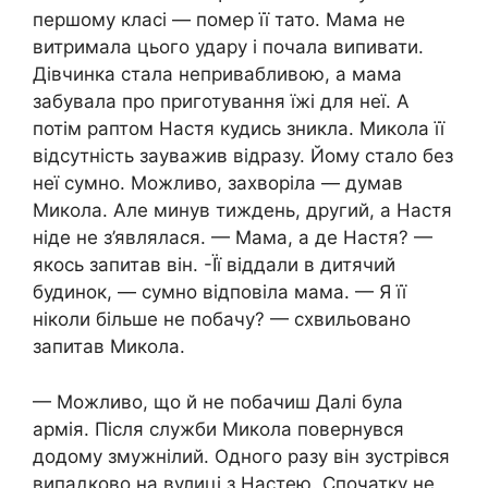
першому класі — помер її тато. Мама не
витримала цього удару і почала випивати.
Дівчинка стала непривабливою, а мама
забувала про приготування їжі для неї. А
потім раптом Настя кудись зникла. Микола її
відсутність зауважив відразу. Йому стало без
неї сумно. Можливо, захворіла — думав
Микола. Але минув тиждень, другий, а Настя
ніде не з’являлася. — Мама, а де Настя? —
якось запитав він. -Її віддали в дитячий
будинок, — сумно відповіла мама. — Я її
ніколи більше не побачу? — схвильовано
запитав Микола.
— Можливо, що й не побачиш Далі була
армія. Після служби Микола повернувся
додому змужнілий. Одного разу він зустрівся
випадково на вулиці з Настею. Спочатку не