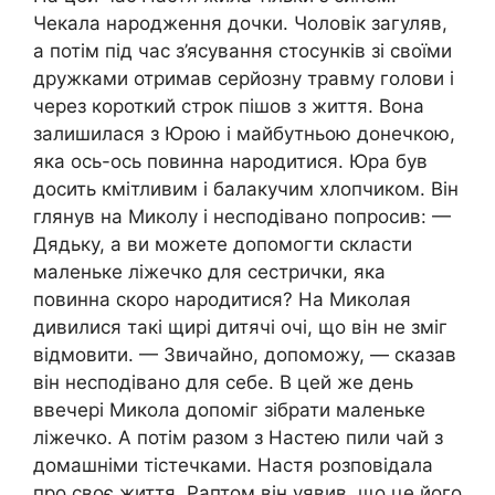
Чекала народження дочки. Чоловік загуляв,
а потім під час з’ясування стосунків зі своїми
дружками отримав серйозну травму голови і
через короткий строк пішов з життя. Вона
залишилася з Юрою і майбутньою донечкою,
яка ось-ось повинна народитися. Юра був
досить кмітливим і балакучим хлопчиком. Він
глянув на Миколу і несподівано попросив: —
Дядьку, а ви можете допомогти скласти
маленьке ліжечко для сестрички, яка
повинна скоро народитися? На Миколая
дивилися такі щирі дитячі очі, що він не зміг
відмовити. — Звичайно, допоможу, — сказав
він несподівано для себе. В цей же день
ввечері Микола допоміг зібрати маленьке
ліжечко. А потім разом з Настею пили чай з
домашніми тістечками. Настя розповідала
про своє життя. Раптом він уявив, що це його