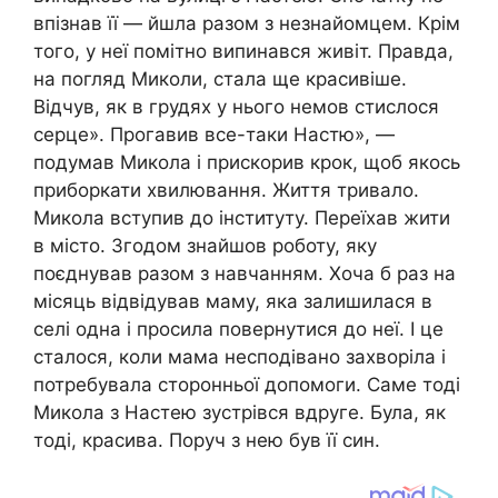
впізнав її — йшла разом з незнайомцем. Крім
того, у неї помітно випинався живіт. Правда,
на погляд Миколи, стала ще красивіше.
Відчув, як в грудях у нього немов стислося
серце». Прогавив все-таки Настю», —
подумав Микола і прискорив крок, щоб якось
приборкати хвилювання. Життя тривало.
Микола вступив до інституту. Переїхав жити
в місто. Згодом знайшов роботу, яку
поєднував разом з навчанням. Хоча б раз на
місяць відвідував маму, яка залишилася в
селі одна і просила повернутися до неї. І це
сталося, коли мама несподівано захворіла і
потребувала сторонньої допомоги. Саме тоді
Микола з Настею зустрівся вдруге. Була, як
тоді, красива. Поруч з нею був її син.