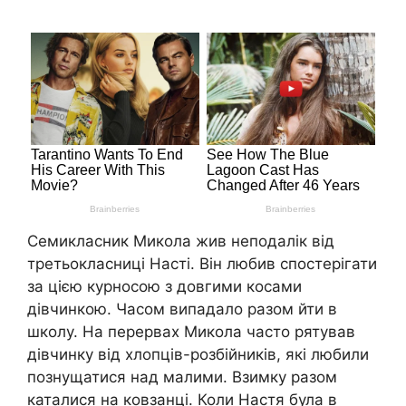
Семикласник Микола жив неподалік від
третьокласниці Насті. Він любив спостерігати
за цією курносою з довгими косами
дівчинкою. Часом випадало разом йти в
школу. На перервах Микола часто рятував
дівчинку від хлопців-розбійників, які любили
познущатися над малими. Взимку разом
каталися на ковзанці. Коли Настя була в