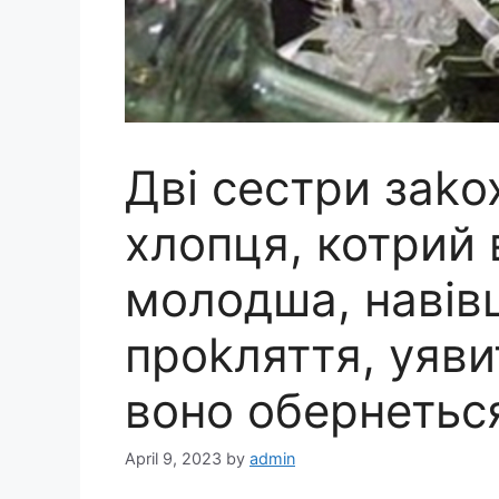
Дві сестри заkо
хлопця, котрий 
молодша, навів
проkляття, уяви
воно обернеться
April 9, 2023
by
admin