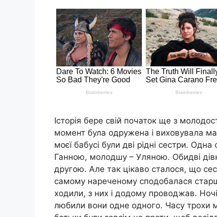
Історія бере свій початок ще з молодост
момент була одружена і виховувала ма
моєї бабусі були дві рідні сестри. Одн
Ганною, молодшу – Уляною. Обидві дівки
другою. Але так цікаво сталося, що се
самому нареченому сподобалася старша 
ходили, з них і додому проводжав. Ноч
любили вони одне одного. Часу трохи ми