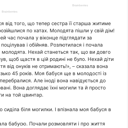
ся від того, що тепер сестра її старша житиме
 розійшлися по хатах. Молодята пішли у свій дім!
ей час почала у віконце підглядати за
поцілував і обійняв. Розлютилася і почала
 молодята. Нехай станеться так, що ви довго
ув, щоб щастя в цій родині не було. Нехай діти
я від онуків не отримають!», – сказала вона
изько 45 років. Моя бабуся ще в молодості із
перебралися. Але іноді вона навідується до
ховані. Вона доглядає їхні могили та й просто
ти на той цвинтар.
сиділа біля могилки. І впізнала моя бабуся в
ала бабусю. Почали розмовляти і про життя