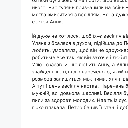
батьки були зовсім не проти, щоб весіл
нього. Час гулянь призначили на осінь –
могла змиритися з весіллям. Вона дуже
сестри Анни.
Їй дуже не хотілося, щоб їхнє весілля 
Уляна зібралася з духом, підійшла до П
любить, умовляла, щоб він не одруживс
робитиме все так, як він захоче і люб
Улю і сказав їй, що любить Анну, а Уля
знайдеш ще гідного нареченого, який н
розмова залишиться між ними. Уляні ві
А тут і день весілля настав. Наречена
мужній, всі довкола щасливі. Весілля б
пили за здоров’я молодих. Навіть із сус
гірко плакала. Петро бачив її стан, і д