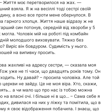
: — Життя моє перетворилося на жах. —
ний взяла. Я ж на весіллі тоді сестрі своїй
одину, а воно все проти мене обернулося. В
іла гарного хлопця. Життя наше відразу ж не
Старший син потонув, середній від хвороби у 5
 могла. Чоловік мій на роботі під комбайн
одній молодшого виховувати. Тяжко без
о? Виріс він бовдуром. Судимість у нього.
Грошей на випивку просить.
лова жахливі на адресу сестри, — сказала моя
Тож уже не ті часи, що двадцять років тому. Он
аходить. Ну давай? – просила чоловіка. Але той
о церкви не зайду. Це не моя віра. Хто, скажи,
орять… а чи мало що про нас із тобою можна
ю на власні очі. І більше ні в що… – Сама себе я
дих, дивилася на них у ліжку та помітила, що в
ому я своє відображення побачила. І знаєш, що