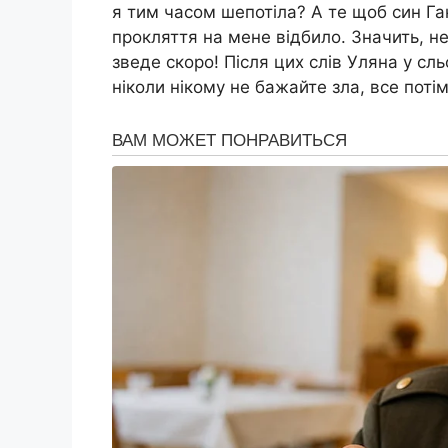
я тим часом шепотіла? А те щоб син Га
прокляття на мене відбило. Значить, не 
зведе скоро! Після цих слів Уляна у сль
ніколи нікому не бажайте зла, все пот