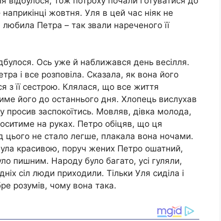
ля відбулося, тож потроху почали готуватися до
 наприкінці жовтня. Уля в цей час ніяк не
 любила Петра – так звали нареченого її
відбулося. Ось уже й наближався день весілля.
етра і все розповіла. Сказала, як вона його
я з її сестрою. Клялася, що все життя
итиме його до останнього дня. Хлопець вислухав
ну просив заспокоїтись. Мовляв, дівка молода,
оситиме на руках. Петро обіцяв, що ця
д цього не стало легше, плакала вона ночами.
 була красивою, поруч жених Петро ошатний,
уло пишним. Народу було багато, усі гуляли,
ідніх сіл люди приходили. Тільки Уля сиділа і
обре розумів, чому вона така.