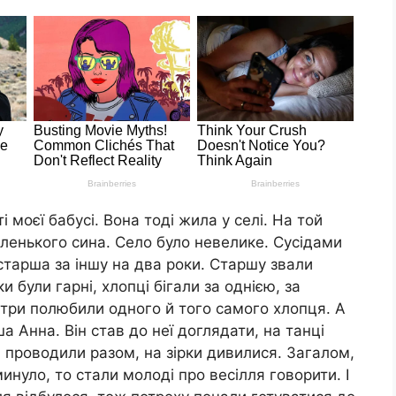
і моєї бабусі. Вона тоді жила у селі. На той
ленького сина. Село було невелике. Сусідами
а старша за іншу на два роки. Старшу звали
 були гарні, хлопці бігали за однією, за
стри полюбили одного й того самого хлопця. А
Анна. Він став до неї доглядати, на танці
і проводили разом, на зірки дивилися. Загалом,
нуло, то стали молоді про весілля говорити. І