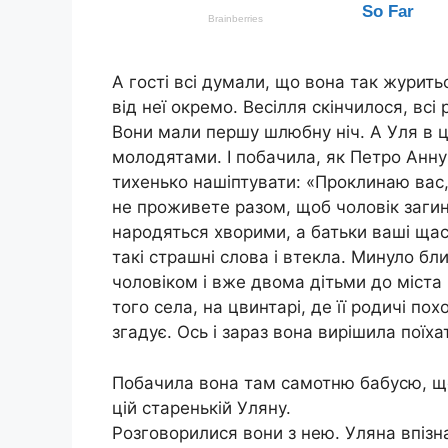
А гості всі думали, що вона так журить
від неї окремо. Весілля скінчилося, всі
Вони мали першу шлюбну ніч. А Уля в ц
молодятами. І побачила, як Петро Анну 
тихенько нашіптувати: «Проклинаю вас,
не проживете разом, щоб чоловік загин
народяться хворими, а батьки ваші щаст
такі страшні слова і втекла. Минуло бл
чоловіком і вже двома дітьми до міста 
того села, на цвинтарі, де її родичі по
згадує. Ось і зараз вона вирішила поїха
Побачила вона там самотню бабусю, що 
цій старенькій Уляну.
Розговорилися вони з нею. Уляна впізн