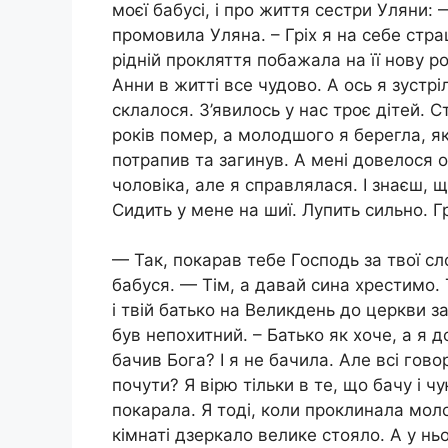
моєї бабусі, і про життя сестри Уляни
промовила Уляна. – Гріх я на себе страш
рідній прокляття побажала на її нову р
Анни в житті все чудово. А ось я зустр
склалося. З’явилось у нас троє дітей. 
років помер, а молодшого я берегла, як
потрапив та загинув. А мені довелося 
чоловіка, але я справлялася. І знаєш, щ
Сидить у мене на шиї. Лупить сильно. 
— Так, покарав тебе Господь за твої с
бабуся. — Тім, а давай сина хрестимо. 
і твій батько на Великдень до церкви з
був непохитний. – Батько як хоче, а я д
бачив Бога? І я не бачила. Але всі гов
почути? Я вірю тільки в те, що бачу і чу
покарала. Я тоді, коли проклинала моло
кімнаті дзеркало велике стояло. А у нь