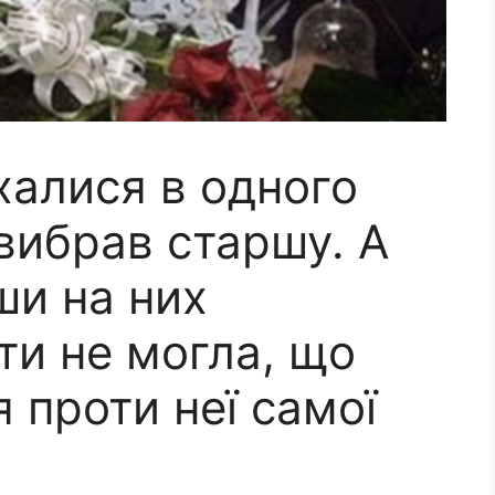
халися в одного
вибрав старшу. А
ши на них
ти не могла, що
 проти неї самої