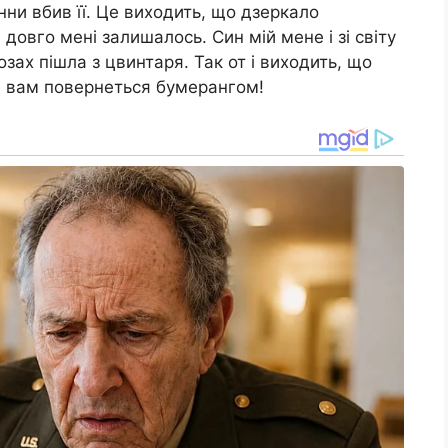
нни вбив її. Це виходить, що дзеркало
довго мені залишалось. Син мій мене і зі світу
озах пішла з цвинтаря. Так от і виходить, що
ім вам повернеться бумерангом!