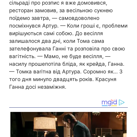
сільраді про розпис я вже домовився,
ресторан замовив, за весільною сукнею
поїдемо завтра, — самовдоволено
посміхнувся Артур. — Коли гроші є, проблеми
вирішуються самі собою. До весілля
залишалося два дні, коли Тома сама
зателефонувала Ганні та розповіла про свою
вагітність. — Мамо, не буде весілля, —
насилу прошепотіла бліда, як крейда, Ганна.
— Томка ваrітна від Артура. Соромно як… З
того дня минуло двадцять років. Красуня
Ганна досі незаміжня.