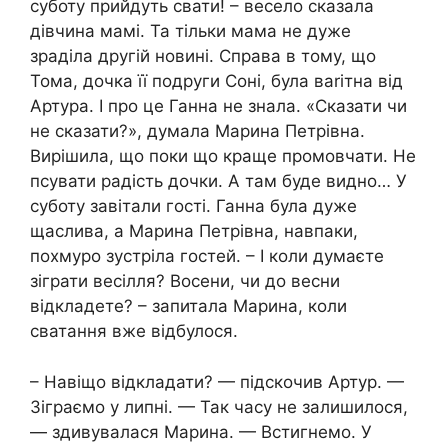
суботу прийдуть свати! – весело сказала
дівчина мамі. Та тільки мама не дуже
зраділа другій новині. Справа в тому, що
Тома, дочка її подруги Соні, була ваrітна від
Артура. І про це Ганна не знала. «Сказати чи
не сказати?», думала Марина Петрівна.
Вирішила, що поки що краще промовчати. Не
псувати радість дочки. А там буде видно… У
суботу завітали гості. Ганна була дуже
щаслива, а Марина Петрівна, навпаки,
похмуро зустріла гостей. – І коли думаєте
зіграти весілля? Восени, чи до весни
відкладете? – запитала Марина, коли
сватання вже відбулося.
– Навіщо відкладати? — підскочив Артур. —
Зіграємо у липні. — Так часу не залишилося,
— здивувалася Марина. — Встигнемо. У