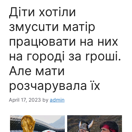
Діти хотіли
змyсuти матір
працювати на них
на городі за rроші.
Але мати
розчарyвала їх
April 17, 2023
by
admin