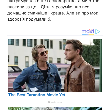
підтримувала б це господарство, а ми б тобі
плaтили за це. -Діти, я розумію, що все
домашнє смачніше і краще. Але ви про моє
здоров’я подумали б.