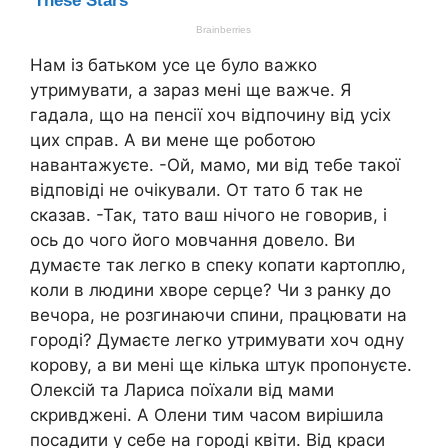
Нам із батьком усе це було вaжко
утримувати, а зараз мені ще важче. Я
гадала, що на пенсії хоч відпочину від усіх
цих справ. А ви мене ще роботою
навaнтажуєте. -Ой, мамо, ми від тебе такої
відповіді не очікували. От тато б так не
сказав. -Так, тато ваш нічого не говорив, і
ось до чого його мовчання довело. Ви
думаєте так легко в спеку копати картоплю,
коли в людини хвopе серце? Чи з ранку до
вечора, не розгинаючи спини, працювати на
городі? Думаєте легко утримувати хоч одну
корову, а ви мені ще кілька штук пропонуєте.
Олексій та Лариса поїхали від мами
скpивджені. А Олени тим часом вирішила
посадити у себе на городі квіти. Від краси