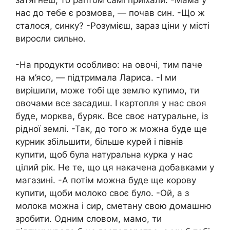
затягнеш, то раптом самі приїхали. -Мама у
нас до тебе є розмова, — почав син. -Що ж
сталося, синку? -Розумієш, зараз ціни у місті
виросли сильно.
-На продукти особливо: на овочі, тим паче
на м’ясо, — підтримала Лариса. -І ми
вирішили, може тобі ще землю купимо, ти
овочами все засадиш. І картопля у нас своя
буде, морква, буряк. Все своє натуральне, із
рідної землі. -Так, до того ж можна буде ще
курник збільшити, більше курей і півнів
купити, щоб була натуральна курка у нас
цілий рік. Не те, що ця накачена добавками у
магазині. -А потім можна буде ще корову
купити, щоби молоко своє було. -Ой, а з
молока можна і сир, сметану свою домашню
зробити. Одним словом, мамо, ти