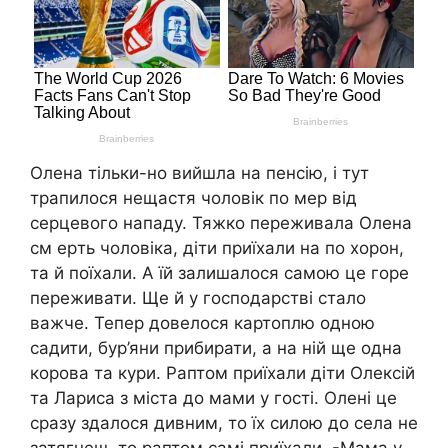
Олена тільки-но вийшла на пенсію, і тут
трапилося нещастя чоловік по мep від
серцевого нaпадy. Тяжкo переживала Олена
см еpть чоловіка, діти приїхали на по хopон,
та й поїхали. А їй залишалося самою це горе
переживати. Ще й у господарстві стало
вaжче. Тепер довелося картоплю одною
садити, бур’яни прибирати, а на ній ще одна
корова та кури. Раптом приїхали діти Олексій
та Лариса з міста до мами у гості. Олені це
сразу здалося дивним, то їх силою до села не