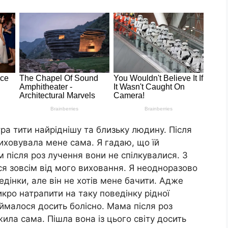
ра тити найріднішу та близьку людину. Після
виховувала мене сама. Я гадаю, що їй
м після роз лучення вони не спілкувалися. З
ся зовсім від мого виховання. Я неодноразово
дінки, але він не хотів мене бачити. Адже
кро натрапити на таку поведінку рідної
иймалося досить болісно. Мама після роз
жила сама. Пішла вона із цього світу досить