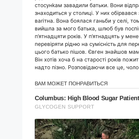
стосунkам завадили батьки. Вони відпр
знаходиться у столиці. У них обірвався 
ваrітна. Вона боялася ганьби у селі, то
вийшла за мого батька, шлюб був посп
п’ятнадцяти років. У п’ятнадцять у мен
перевіряти рідню на сумісність для пере
цього батько пішов. Євген знайшов маму
Він хотів хоча б на старості років пож
надто пізно. Розповідаючи все це, чоло