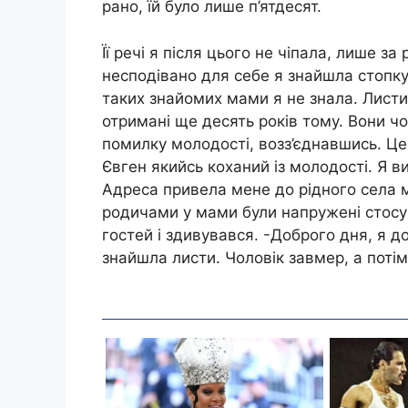
рано, їй було лише п’ятдесят.
Її речі я після цього не чіпала, лише за
несподівано для себе я знайшла стопку
таких знайомих мами я не знала. Листи 
отримані ще десять років тому. Вони чо
помилку молодості, возз’єднавшись. Це
Євген якийсь коханий із молодості. Я в
Адреса привела мене до рідного села м
родичами у мами були напружені стосун
гостей і здивувався. -Доброго дня, я до
знайшла листи. Чоловік завмер, а потім