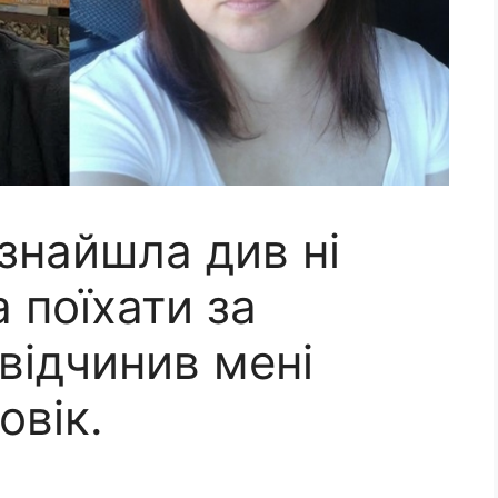
знайшла див ні
 поїхати за
відчинив мені
овік.