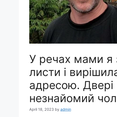
У речах мами я 
листи і вирішила
адресою. Двері 
незнайомий чол
April 18, 2023
by
admin