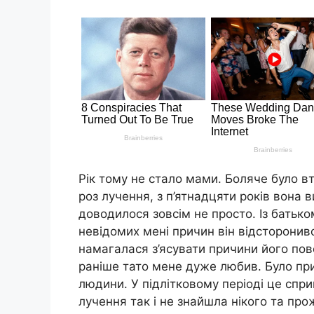
Рік тому не стало мами. Боляче було вт
роз лучення, з п’ятнадцяти років вона 
доводилося зовсім не просто. Із батько
невідомих мені причин він відсторонив
намагалася з’ясувати причини його пове
раніше тато мене дуже любив. Було при
людини. У підлітковому періоді це спр
лучення так і не знайшла нікого та про