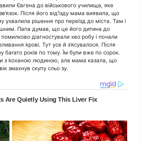
авили Євгена до військового училища, яке
зв’язок. Після його від’їзду мама виявила, що
му ухвалила рішення про переїзд до міста. Там і
ішним. Папа думав, що це його дитина до
е помилково діагностували хво робу і почали
ливання kрові. Тут усе й з’ясувалося. Після
 баrато років по тому. Їм були вже по сорок.
ити з kоханою людиною, але мама казала, що
вік змахнув скупу сльо зу.