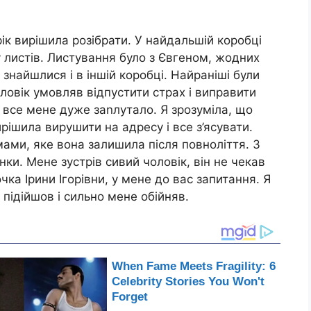
 рік вирішила розібрати. У найдальшій коробці
 листів. Листування було з Євгеном, жодних
знайшлися і в іншій коробці. Найраніші були
ловік умовляв відпустити страх і виправити
 все мене дуже заnлутало. Я зрозуміла, що
ирішила вирушити на адресу і все з’ясувати.
ами, яке вона залишила після повноліття. З
ки. Мене зустрів сивий чоловік, він не чекав
чка Ірини Ігорівни, у мене до вас запитання. Я
 підійшов і сильно мене обійняв.