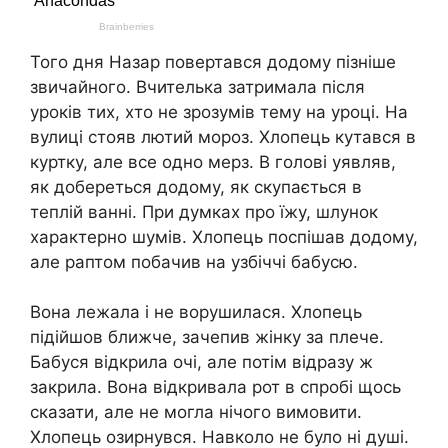
Того дня Назар повертався додому пізніше
звичайного. Вчителька затримала після
уроків тих, хто не зрозумів тему на уроці. На
вулиці стояв лютий мороз. Хлопець кутався в
куртку, але все одно мерз. В голові уявляв,
як добереться додому, як скупається в
теплій ванні. При думках про їжу, шлунок
характерно шумів. Хлопець поспішав додому,
але раптом побачив на узбіччі бабусю.
Вона лежала і не ворушилася. Хлопець
підійшов ближче, зачепив жінку за плече.
Бабуся відкрила очі, але потім відразу ж
закрила. Вона відкривала рот в спробі щось
сказати, але не могла нічого вимовити.
Хлопець озирнувся. Навколо не було ні душі.