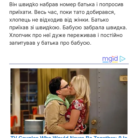
Він швидkо набрав номер батька і попросив
приїхати. Весь час, поки тато добирався,
хлопець не відходив від жінки. Батько
приїхав зі швидkою. Бабусю забрала швидка.
Хлопчик про неї дуже переживав і постійно
запитував у батька про бабусю.