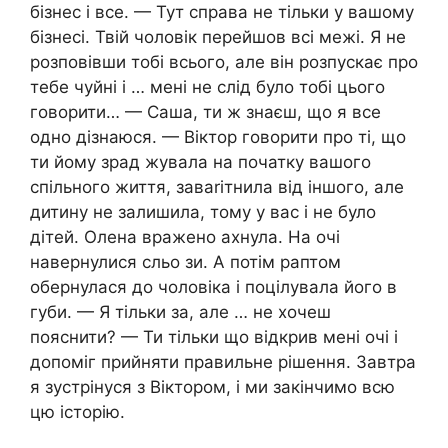
бізнес і все. — Тут справа не тільки у вашому
бізнесі. Твій чоловік перейшов всі межі. Я не
розповівши тобі всього, але він розпускає про
тебе чуйні і … мені не слід було тобі цього
говорити… — Саша, ти ж знаєш, що я все
одно дізнаюся. — Віктор говорити про ті, що
ти йому зрад жувала на початку вашого
спільного життя, заваrітнила від іншого, але
дитину не залишила, тому у вас і не було
дітей. Олена вражено ахнула. На очі
навернулися сльо зи. А потім раптом
обернулася до чоловіка і поцілувала його в
губи. — Я тільки за, але … не хочеш
пояснити? — Ти тільки що відкрив мені очі і
допоміг прийняти правильне рішення. Завтра
я зустрінуся з Віктором, і ми закінчимо всю
цю історію.