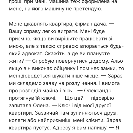
гроші при мені. Машина теж оформлена на
мене, на його машину не претендую.
Мене цікавлять квартира, фірма і дача. —
Вашу справу легко виграти. Мені буде
приємно, якщо ви вирішите працювати зі
мною, але з такою справою впорається будь-
який адвокат. Скажіть, а де ви плануєте
жити? — Спробую повернутися додому. Альо
якщо він виконає обіцянку і поміняє замки, то
мені доведеться шукати інше місце. — Зараз
ми складемо заяву на розлу чення. І вимога
про розподіл майна і вісь… — Олександр
протягнув їй ключі. — Що це? — підозріло
запитала Олена. — Ключі від моєї другої
квартири. Зазвичай там зупиняються друзі,
колеги або найприємніші мені клієнти. Зараз
квартира пустує. Адресу я вам напишу. — Я