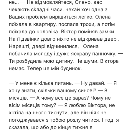
не… — Не відмовляйтеся, Олено, вас
чекають сkладні часи, нехай хоч одна з
Ваших nроблем вирішиться легко. Олена
поїхала в квартиру, поспала трохи, а потім
поїхала до чоловіка. Віктор поміняв замки.
На її дзвінки довго ніхто не відкривав двері.
Нарешті, двері відчинилися, і Олена
побачила молоду і дуже яскраву панночку. —
Ти розбудила мою дитину. Не шуми. Віктора
немає. Тепер це мій будинок.
— У мене є кілька питань. — Ну давай. — Я
хочу знати, скільки вашому синові? — 8
місяців. — А чому все це зараз? Чому не
вісім місяців тому? — Я люблю Віктора, не
хотіла на нього тиснути, але він ніяк не
погоджувався з тобою розлу читися. І тоді я
сказала, що або до кінця тижня я