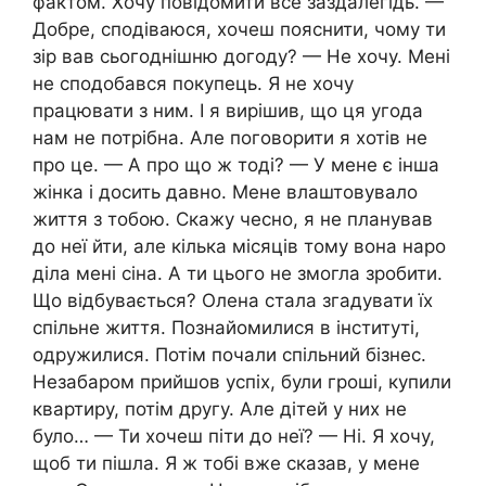
фактом. Хочу повідомити все заздалегідь. —
Добре, сподіваюся, хочеш пояснити, чому ти
зір вав сьогоднішню догоду? — Не хочу. Мені
не сподобався покупець. Я не хочу
працювати з ним. І я вирішив, що ця угода
нам не потрібна. Але поговорити я хотів не
про це. — А про що ж тоді? — У мене є інша
жінка і досить давно. Мене влаштовувало
життя з тобою. Скажу чесно, я не планував
до неї йти, але кілька місяців тому вона наро
діла мені сіна. А ти цього не змогла зробити.
Що відбувається? Олена стала згадувати їх
спільне життя. Познайомилися в інституті,
одружилися. Потім почали спільний бізнес.
Незабаром прийшов успіх, були гроші, купили
квартиру, потім другу. Але дітей у них не
було… — Ти хочеш піти до неї? — Ні. Я хочу,
щоб ти пішла. Я ж тобі вже сказав, у мене