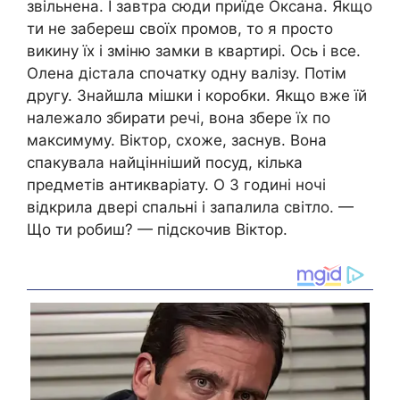
звільнена. І завтра сюди приїде Оксана. Якщо
ти не забереш своїх промов, то я просто
викину їх і зміню замки в квартирі. Ось і все.
Олена дістала спочатку одну валізу. Потім
другу. Знайшла мішки і коробки. Якщо вже їй
належало збирати речі, вона збере їх по
максимуму. Віктор, схоже, заснув. Вона
спакувала найцінніший посуд, кілька
предметів антикваріату. О 3 годині ночі
відкрила двері спальні і запалила світло. —
Що ти робиш? — підскочив Віктор.