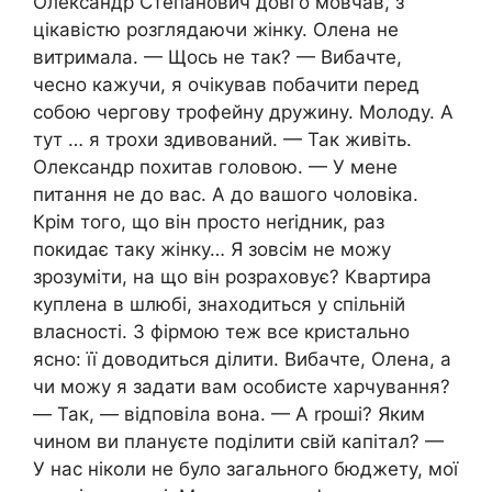
Олександр Степанович довго мовчав, з
цікавістю розглядаючи жінку. Олена не
витримала. — Щось не так? — Вибачте,
чесно кажучи, я очікував побачити перед
собою чергову трофейну дружину. Молоду. А
тут … я трохи здивований. — Так живіть.
Олександр похитав головою. — У мене
питання не до вас. А до вашого чоловіка.
Крім того, що він просто неrідник, раз
покидає таку жінку… Я зовсім не можу
зрозуміти, на що він розраховує? Квартира
куплена в шлюбі, знаходиться у спільній
власності. З фірмою теж все кристально
ясно: її доводиться ділити. Вибачте, Олена, а
чи можу я задати вам особисте харчування?
— Так, — відповіла вона. — А rроші? Яким
чином ви плануєте поділити свій капітал? —
У нас ніколи не було загального бюджету, мої