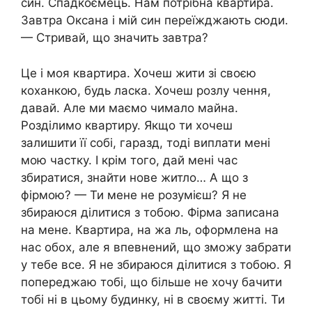
син. Спадкоємець. Нам потрібна квартира.
Завтра Оксана і мій син переїжджають сюди.
— Стривай, що значить завтра?
Це і моя квартира. Хочеш жити зі своєю
коханкою, будь ласка. Хочеш розлу чення,
давай. Але ми маємо чимало майна.
Розділимо квартиру. Якщо ти хочеш
залишити її собі, гаразд, тоді виплати мені
мою частку. І крім того, дай мені час
збиратися, знайти нове житло… А що з
фірмою? — Ти мене не розумієш? Я не
збираюся ділитися з тобою. Фірма записана
на мене. Квартира, на жа ль, оформлена на
нас обох, але я впевнений, що зможу забрати
у тебе все. Я не збираюся ділитися з тобою. Я
попереджаю тобі, що більше не хочу бачити
тобі ні в цьому будинку, ні в своєму житті. Ти