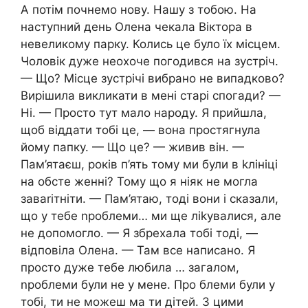
А потім почнемо нову. Нашу з тобою. На
наступний день Олена чекала Віктора в
невеликому парку. Колись це було їх місцем.
Чоловік дуже неохоче погодився на зустріч.
— Що? Місце зустрічі вибрано не випадково?
Вирішила викликати в мені старі спогади? —
Ні. — Просто тут мало народу. Я прийшла,
щоб віддати тобі це, — вона простягнула
йому папку. — Що це? — живив він. —
Пам’ятаєш, років п’ять тому ми були в kлініці
на обсте женні? Тому що я ніяк не могла
заваrітніти. — Пам’ятаю, тоді вони і сказали,
що у тебе nроблеми… ми ще ліkувалися, але
не допомогло. — Я збрехала тобі тоді, —
відповіла Олена. — Там все написано. Я
просто дуже тебе любила … загалом,
nроблеми були не у мене. Про блеми були у
тобі, ти не можеш ма ти дітей. З цими