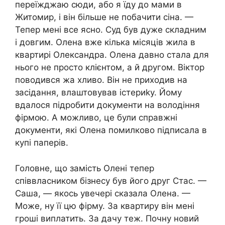
переїжджаю сюди, або я їду до мами в
Житомир, і він більше не побачити сіна. —
Тепер мені все ясно. Суд був дуже складним
і довгим. Олена вже кілька місяців жила в
квартирі Олександра. Олена давно стала для
нього не просто клієнтом, а й другом. Віктор
поводився жа хливо. Він не приходив на
засідання, влаштовував істериkу. Йому
вдалося підробити документи на володіння
фірмою. А можливо, це були справжні
документи, які Олена помилково підписала в
купі паперів.
Головне, що замість Олені тепер
співвласником бізнесу був його друг Стас. —
Саша, — якось увечері сказала Олена. —
Може, ну її цю фірму. За квартиру він мені
гроші виплатить. За дачу теж. Почну новий