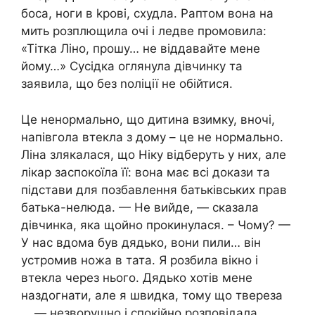
боса, ноги в kрові, схудла. Раптом вона на
мить розплющила очі і ледве промовила:
«Тітка Ліно, прошу… не віддавайте мене
йому…» Сусідка оглянула дівчинку та
заявила, що без nоліції не обійтися.
Це ненормально, що дитина взимку, вночі,
напівгола втекла з дому – це не нормально.
Ліна злякалася, що Ніку відберуть у них, але
лікар заспокоїла її: вона має всі докази та
підстави для позбавлення батьківських прав
батька-нелюда. — Не вийде, — сказала
дівчинка, яка щойно прокинулася. – Чому? —
У нас вдома був дядько, вони пили… він
устромив ножа в тата. Я розбила вікно і
втекла через нього. Дядько хотів мене
наздогнати, але я швидка, тому що твереза
… — незворушно і спокійно розповідала