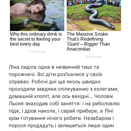
Ліна сиділа одна в незвичній тиші та
порожнечі. Всі діти роз’їхалися у своїх
справах. Робочі дні ще якось швидко
проходили завдяки спілкуванню з колегами,
домашній клопіт, але ось вихідні… Чоловік
Льоня знаходив собі заняття: і на риболовлю
піде, і дров наколе, і сарай прибере, а Ліні
крім готування нічого робити. Незабаром і
порося продадуть і залишиться лише один