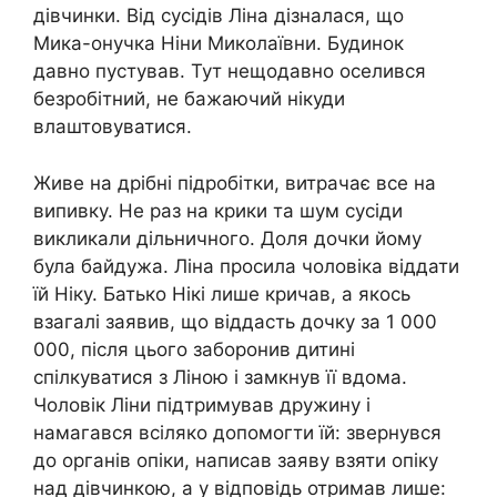
дівчинки. Від сусідів Ліна дізналася, що
Мика-онучка Ніни Миколаївни. Будинок
давно пустував. Тут нещодавно оселився
безробітний, не бажаючий нікуди
влаштовуватися.
Живе на дрібні підробітки, витрачає все на
випивку. Не раз на крики та шум сусіди
викликали дільничного. Доля дочки йому
була байдужа. Ліна просила чоловіка віддати
їй Ніку. Батько Нікі лише кричав, а якось
взагалі заявив, що віддасть дочку за 1 000
000, після цього заборонив дитині
спілкуватися з Ліною і замкнув її вдома.
Чоловік Ліни підтримував дружину і
намагався всіляко допомогти їй: звернувся
до органів опіки, написав заяву взяти опіку
над дівчинкою, а у відповідь отримав лише: