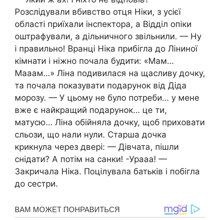
Розслідували вбивство отця Ніки, з усієї
області приїхали інспектора, а Відділ опіки
оштрафували, а дільничного звільнили. — Ну
і правильно! Вранці Ніка прибігла до Ліниної
кімнати і ніжно почала будити: «Мам…
Мааам…» Ліна подивилася на щасливу дочку,
та почала показувати подарунок від Діда
морозу. — У цьому не було потреби… у мене
вже є найкращий подарунок… це ти,
матусю… Ліна обійняла дочку, щоб приховати
сльози, що нали нули. Старша дочка
крикнула через двері: — Дівчата, пішли
снідати? А потім на санки! -Урааа! —
Закричала Ніка. Поцілувала батьків і побігла
до сестри.