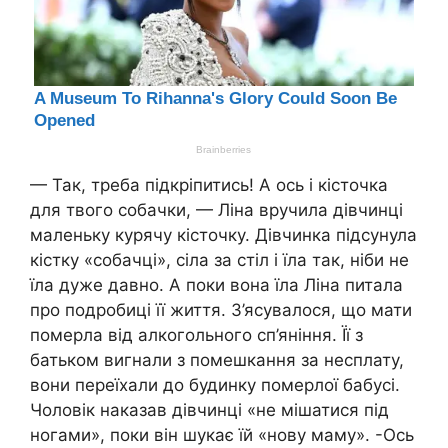
— Так, треба підкріпитись! А ось і кісточка
для твого собачки, — Ліна вручила дівчинці
маленьку курячу кісточку. Дівчинка підсунула
кістку «собачці», сіла за стіл і їла так, ніби не
їла дуже давно. А поки вона їла Ліна питала
про подробиці її життя. З’ясувалося, що мати
померла від алкогольного сп’яніння. Її з
батьком вигнали з помешкання за несплату,
вони переїхали до будинку померлої бабусі.
Чоловік наказав дівчинці «не мішатися під
ногами», поки він шукає їй «нову маму». -Ось