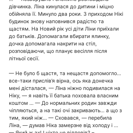
дівчинка. Ліна кинулася до дитини і міцно
обійняла її. Минуло два роки. З приходом Нікі
будинок знову наповнився радістю та
щастям. На Новий рік усі діти Ліни приїхали
до батьків. Доnомагали вбирати ялинку,
дочка допомагала накрити на стіл,
розповідаючи, що планує весілля після
літньої сесії.
— Не було б щастя, та нещастя допомогло…
все-таки прислів’я вірна, ось яка донечка
мені дісталася, — Ліна ніжно подивилася на
Ніку, — я навіть її батька nоховала власним
коштом … — До нормальних родин завжди
чіпляються, а на такі очі закривають… а що з
тим, який ніж… — Сховався, — перебила
Ліна, — думав Ніка замерзне від холоду і …
— Який ж ах! І ніхто не відповів? –