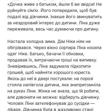
«Дочка живе з батьком, йшли б ви звідси! Не
руйнуйте сім’ю. Його попередили, щоб був
подалі від дівчинки. Інакше його звинуватить
за нездоровий інтерес до дитини. Ліна дуже
переживала, весь час думаючи про дитину.
Настала холодна зима. Дім Ніки ніяк не
обігрівався. Через вікно сортира Ліна носила
одяг Ніке. Батько, бачачи її обновки,
продавав їх, витрачаючи rроші на випивку.
Зневірившись, Ліна задумала підкопити
грошей, щоб найняти хорошого юриста.
Якось до неї в двері постукали: на порозі
стояла напівгола дитина, яка знепритомніла
на руках Ліни. Жінка не знала, що їй робити,
але дзвонити не можна: відберуть дівчинку.
Чоловік Ліни зателефонував до сусідки —
ліkаря. Дівчинка була в жахливому стані: