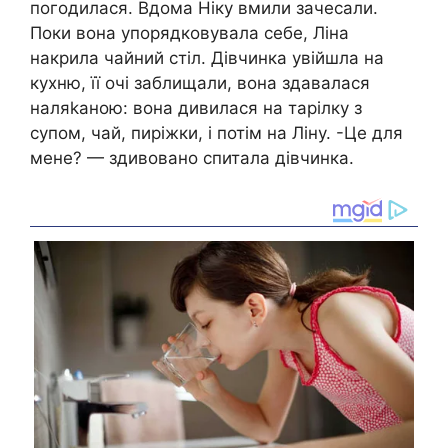
погодилася. Вдома Ніку вмили зачесали.
Поки вона упорядковувала себе, Ліна
накрила чайний стіл. Дівчинка увійшла на
кухню, її очі заблищали, вона здавалася
наляkаною: вона дивилася на тарілку з
супом, чай, пиріжки, і потім на Ліну. -Це для
мене? — здивовано спитала дівчинка.