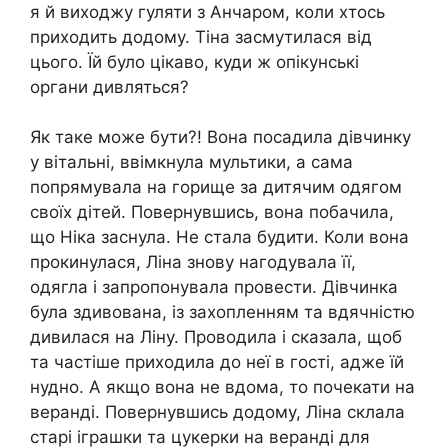
я й виходжу гуляти з Анчаром, коли хтось
приходить додому. Тіна засмутилася від
цього. Їй було цікаво, куди ж опікунські
органи дивляться?
Як таке може бути?! Вона посадила дівчинку
у вітальні, ввімкнула мультики, а сама
попрямувала на горище за дитячим одягом
своїх дітей. Повернувшись, вона побачила,
що Ніка заснула. Не стала будити. Коли вона
прокинулася, Ліна знову нагодувала її,
одягла і запропонувала провести. Дівчинка
була здивована, із захопленням та вдячністю
дивилася на Ліну. Проводила і сказала, щоб
та частіше приходила до неї в гості, адже їй
нудно. А якщо вона не вдома, то почекати на
веранді. Повернувшись додому, Ліна склала
старі іграшки та цукерки на веранді для