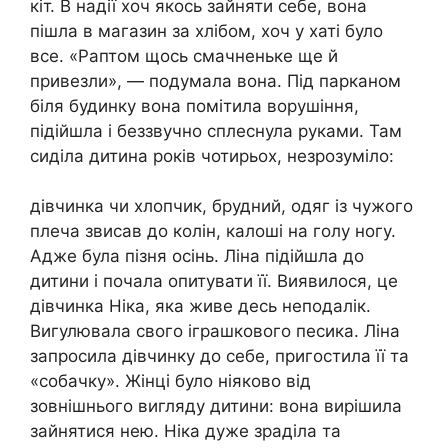
кіт. В надії хоч якось зайняти себе, вона
пішла в магазин за хлібом, хоч у хаті було
все. «Раптом щось смачненьке ще й
привезли», — подумала вона. Під парканом
біля будинку вона помітила ворушіння,
підійшла і беззвучно сплеснула руками. Там
сиділа дитина років чотирьох, незрозуміло:
дівчинка чи хлопчик, брудний, одяг із чужого
плеча звисав до колін, калоші на голу ногу.
Адже була пізня осінь. Ліна підійшла до
дитини і почала опитувати її. Виявилося, це
дівчинка Ніка, яка живе десь неподалік.
Вигулювала свого іграшкового песика. Ліна
запросила дівчинку до себе, пригостила її та
«собачку». Жінці було ніяково від
зовнішнього вигляду дитини: вона вирішила
зайнятися нею. Ніка дуже зраділа та