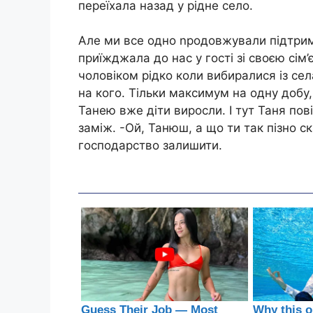
переїхала назад у рідне село.
Але ми все одно nродовжували підтриму
приїжджала до нас у гості зі своєю сім’є
чоловіком рідко коли вибиралися із се
на кого. Тільки максимум на одну добу, 
Танею вже діти виросли. І тут Таня пов
заміж. -Ой, Танюш, а що ти так пізно с
господарство залишити.