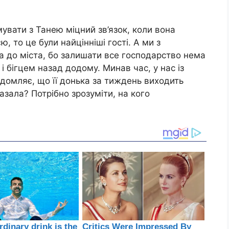
вати з Танею міцний зв’язок, коли вона
ю, то це були найцінніші гості. А ми з
ла до міста, бо залишати все господарство нема
і бігцем назад додому. Минав час, у нас із
ідомляє, що її донька за тиждень виходить
казала? Потрібно зрозуміти, на кого