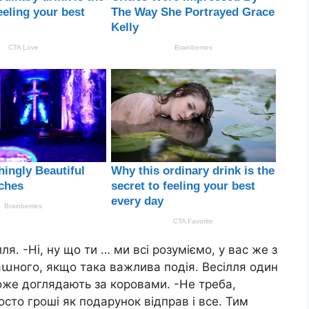
я. -Ні, ну що ти … ми всі розуміємо, у вас же з
раաного, якщо така важлива подія. Весілля один
може доглядають за коровами. -Не треба,
сто гроші як подарунок відправ і все. Тим