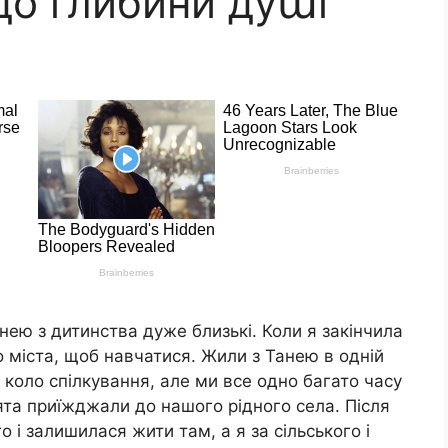
до глибини дуաі
 нею з дитинства дуже близькі. Коли я закінчила
до міста, щоб навчатися. Жили з Танею в одній
е коло спілкування, але ми все одно багато часу
вята приїжджали до нашого рідного села. Після
 і залишилася жити там, а я за сільського і