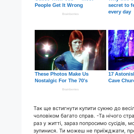
Так ще встигнути купити сукню до весілл
чоловіком багато справ. -Та нічого ст
раз у житті, зараз попросимо сусідів, 
зупинися. Ти можеш не приїжджати, про