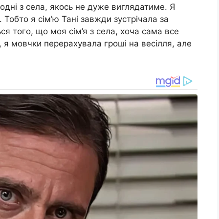
и одні з села, якось не дуже виглядатиме. Я
. Тобто я сім’ю Тані завжди зустрічала за
я того, що моя сім’я з села, хоча сама все
, я мовчки перерахувала гроші на весілля, але