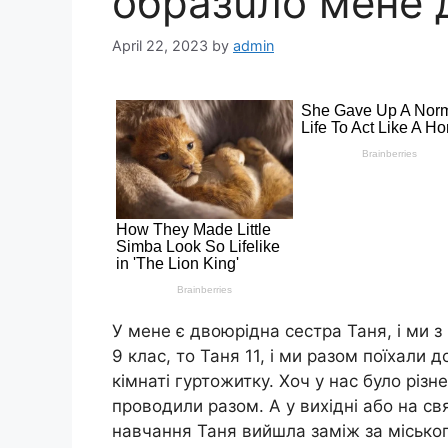
образuло мене 
April 22, 2023
by
admin
У мене є двоюрідна сестра Таня, і ми з
9 клас, то Таня 11, і ми разом поїхали 
кімнаті гуртожитку. Хоч у нас було різн
проводили разом. А у вихідні або на с
навчання Таня вийшла заміж за міського