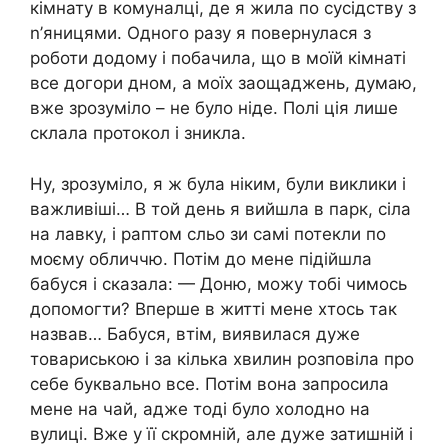
кімнату в комуналці, де я жила по сусідству з
n’яницями. Одного разу я повернулася з
роботи додому і побачила, що в моїй кімнаті
все догори дном, а моїх заощаджень, думаю,
вже зрозуміло – не було ніде. Полі ція лише
склала протокол і зникла.
Ну, зрозуміло, я ж була ніким, були виклики і
важливіші… В той день я вийшла в парк, сіла
на лавку, і раптом сльо зи самі потекли по
моєму обличчю. Потім до мене підійшла
бабуся і сказала: — Доню, можу тобі чимось
допомогти? Вперше в житті мене хтось так
назвав… Бабуся, втім, виявилася дуже
товариською і за кілька хвилин розповіла про
себе буквально все. Потім вона запросила
мене на чай, адже тоді було холодно на
вулиці. Вже у її скромній, але дуже затишній і