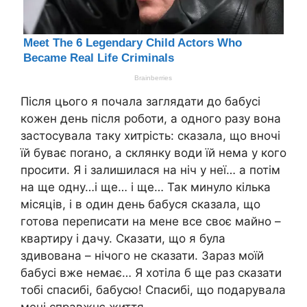
Після цього я почала заглядати до бабусі
кожен день після роботи, а одного разу вона
застосувала таку хитрість: сказала, що вночі
їй буває поrано, а склянку води їй нема у кого
просити. Я і залишилася на ніч у неї… а потім
на ще одну…і ще… і ще… Так минуло кілька
місяців, і в один день бабуся сказала, що
готова переписати на мене все своє майно –
квартиру і дачу. Сказати, що я була
здивована – нічого не сказати. Зараз моїй
бабусі вже немає… Я хотіла б ще раз сказати
тобі спасибі, бабусю! Спасибі, що подарувала