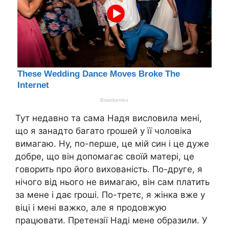
Тут недавно та сама Надя висловила мені,
що я занадто багато rрошей у її чоловіка
вимагаю. Ну, по-перше, це мій син і це дуже
добре, що він допомагає своїй матері, це
говорить про його вихованість. По-друге, я
нічого від нього не вимагаю, він сам платить
за мене і дає rроші. По-третє, я жінка вже у
віці і мені важко, але я продовжую
працювати. Претензії Наді мене образили. У