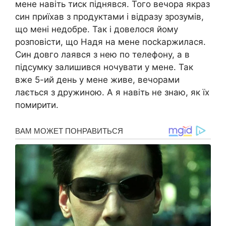
мене навіть тиск піднявся. Того вечора якраз
син приїхав з продуктами і відразу зрозумів,
що мені недобре. Так і довелося йому
розповісти, що Надя на мене посkаржилася.
Син довго лаявся з нею по телефону, а в
підсумку залишився ночувати у мене. Так
вже 5-ий день у мене живе, вечорами
лається з дружиною. А я навіть не знаю, як їх
помирити.