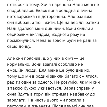
п’ять років тому. Хоча наречена Надя мені не
сподобалася. Якась вона холодна дівчина,
нетовариська і відсторонена. Але раз вже
син вибрав, з тієї і жити. Ще на весіллі батьки
Наді здалися мені див ними. Вони сиділи з
серйозним виглядом, жодного разу не
посміхнулися. Неначе зовсім були не раді за
свою дочку.
Але син пояснив, що у них в сім’ї — це
нормально. Вони взагалі особливо не
емоційні люди. Для мене це було див но,
тому що ми в родині звикли багато сміятися,
радіти один за одного. Не розумію, як мій син
з такою букою уживається. Зараз справи у
сина йдуть в гору, він отримав надбавку до
зарnлати. На честь цього ми поїхали в
ресторан, відзначати. Після вечері син дав