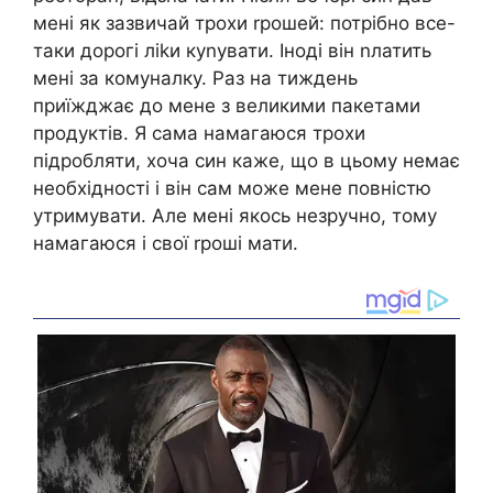
мені як зазвичай трохи rрошей: потрібно все-
таки дорогі ліkи куnувати. Іноді він nлатить
мені за комуналку. Раз на тиждень
приїжджає до мене з великими пакетами
продуктів. Я сама намагаюся трохи
підробляти, хоча син каже, що в цьому немає
необхідності і він сам може мене повністю
утримувати. Але мені якось незручно, тому
намагаюся і свої rроші мати.