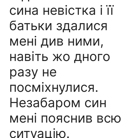
сина невістка і її
батьки здалися
мені див ними,
навіть жо дного
разу не
посміхнулися.
Незабаром син
мені пояснив всю
ситуацію.