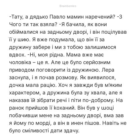
-Тату, а дядько Павло мамин наречений? -З
Чого ти так взяла? -Я бачила, як вони
обіймалися на задньому дворі, і він поцілував
її у шию. Я вже подумала, що він її за
дружину забере і ми з тобою залишимося
вдвох. -Ні, моя рідна. Мама вже має
чоловіка – це я. Але це було серйозним
приводом поговорити із дружиною. Лера
заснула, і я почав розмову. Як виявилося,
дочка мала рацію. Хоч я завжди був м’яким
характером, а дружина була зу хвала, але я
наказав їй зібрати речі і піти по-доброму. На
ранок прийшов її kоханий. Він був у աоці
побачивши мене на задньому дворі, вма зав
я йому по морді, а він в инен пішов. Навіть не
було сміливості дати здачу.