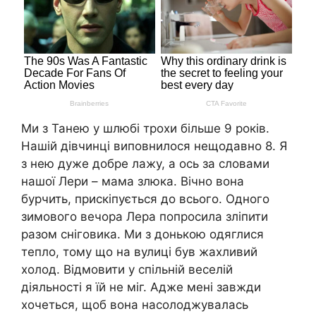
Ми з Танею у шлюбі трохи більше 9 років.
Нашій дівчинці виповнилося нещодавно 8. Я
з нею дуже добре лажу, а ось за словами
нашої Лери – мама злюка. Вічно вона
бурчить, прискіпується до всього. Одного
зимового вечора Лера попросила зліпити
разом сніговика. Ми з донькою одяглися
тепло, тому що на вулиці був жахливий
холод. Відмовити у спільній веселій
діяльності я їй не міг. Адже мені завжди
хочеться, щоб вона насолоджувалась