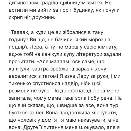
дитинством і раділа дрібницям життя. Не
встигли ми вийти за поріг будинку, як почули
скрип ніг дружини.
-Таааак, а куди це ви зібралися в таку
годину? Ви що, не бачили, який мороз на
подвір’ї. Лера, а ну-но марш у свою кімнату,
адже тобі на канікули купу літератури задали
прочитати. -Але маааам, ось саме, що
канікули, завтра зроблю, а зараз я хочу
веселитися з татом! Я взяв Леру за руки, і ми
тихенько спустилися надвір, ніби цієї
розмови не було. По дорозі назад Лера мене
запитала, чому мама така зbла і обу рена. На
що я їй сказав, що, швидше за все, вона тур
бується за неї. Вона продовжила міркувати,
що чоловік у домі я і я маю наказувати, а не
вона. Друге її питання мене աокувало, але я